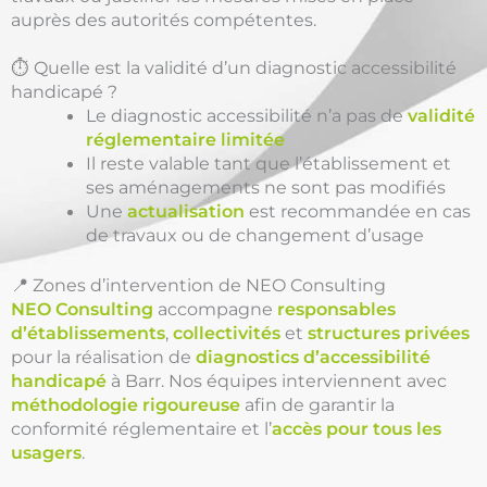
auprès des autorités compétentes.
⏱️ Quelle est la validité d’un diagnostic accessibilité
handicapé ?
Le diagnostic accessibilité n’a pas de
validité
réglementaire limitée
Il reste valable tant que l’établissement et
ses aménagements ne sont pas modifiés
Une
actualisation
est recommandée en cas
de travaux ou de changement d’usage
📍 Zones d’intervention de NEO Consulting
NEO Consulting
accompagne
responsables
d’établissements
,
collectivités
et
structures privées
pour la réalisation de
diagnostics d’accessibilité
handicapé
à Barr. Nos équipes interviennent avec
méthodologie rigoureuse
afin de garantir la
conformité réglementaire et l’
accès pour tous les
usagers
.