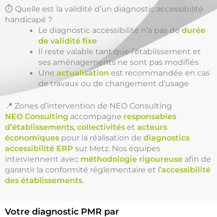
⏱️ Quelle est la validité d’un diagnostic accessibilité
handicapé ?
Le diagnostic accessibilité n’a pas de
durée
de validité fixe
Il reste valable tant que l’établissement et
ses aménagements ne sont pas modifiés
Une
actualisation
est recommandée en cas
de travaux ou de changement d’usage
📍 Zones d’intervention de NEO Consulting
NEO Consulting
accompagne
responsables
d’établissements
,
collectivités
et
acteurs
économiques
pour la réalisation de
diagnostics
accessibilité ERP
sur Metz. Nos équipes
interviennent avec
méthodologie rigoureuse
afin de
garantir la conformité réglementaire et l’
accessibilité
des établissements
.
Votre diagnostic PMR par