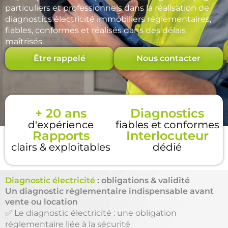
particuliers et professionnels dans la réalisation de
diagnostics électricité immobiliers réglementaires,
fiables, conformes et réalisés dans des délais
maîtrisés.
Être rappelé
Nous contacter
+ 20 ans
Diagnostics
d'expérience
fiables et conformes
Rapports
Interlocuteur
clairs & exploitables
dédié
Diagnostic électricité
: obligations & validité
Un diagnostic réglementaire indispensable avant
vente ou location
✅ Le diagnostic électricité : une obligation
réglementaire liée à la sécurité