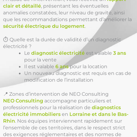
clair et détaillé
, présentant les éventuelles
anomalies constatées, leur niveau de gravité, ainsi
que les recommandations permettant d’améliorer la
sécurité électrique du logement
.
⏱️ Quelle est la durée de validité d’un diagnostic
électricité ?
Le
diagnostic électricité
est valable
3 ans
pour la vente
Il est valable
6 ans
pour la location
Un nouveau diagnostic est requis en cas de
modification de l’installation
📍 Zones d’intervention de NEO Consulting
NEO Consulting
accompagne particuliers et
professionnels pour la réalisation de
diagnostics
électricité immobiliers
en
Lorraine et dans le Bas-
Rhin
. Nos équipes interviennent rapidement sur
l’ensemble de ces territoires, dans le respect strict
des exigences réglementaires et des normes de