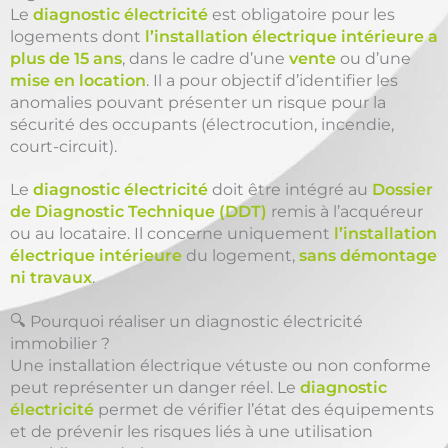
Le
diagnostic électricité
est obligatoire pour les
logements dont
l’installation électrique intérieure a
plus de 15 ans
, dans le cadre d’une
vente
ou d’une
mise en location
. Il a pour objectif d’identifier les
anomalies pouvant présenter un risque pour la
sécurité des occupants (électrocution, incendie,
court-circuit).
Le
diagnostic électricité
doit être intégré au
Dossier
de Diagnostic Technique (DDT)
remis à l’acquéreur
ou au locataire. Il concerne uniquement
l’installation
électrique intérieure
du logement,
sans démontage
ni travaux
.
🔍 Pourquoi réaliser un diagnostic électricité
immobilier ?
Une installation électrique vétuste ou non conforme
peut représenter un danger réel. Le
diagnostic
électricité
permet de vérifier l’état des équipements
et de prévenir les risques liés à une utilisation