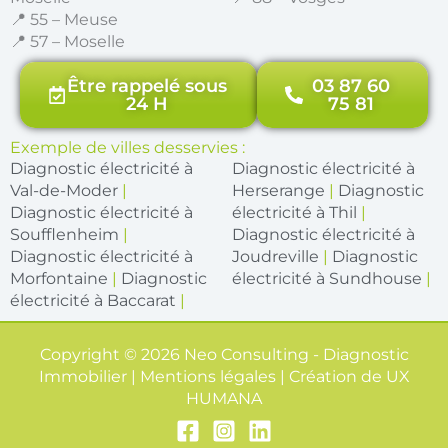
📍 55 – Meuse
📍 57 – Moselle
Être rappelé sous
03 87 60
24 H
75 81
Exemple de villes desservies :
Diagnostic électricité à
Diagnostic électricité à
Val-de-Moder
|
Herserange
|
Diagnostic
Diagnostic électricité à
électricité à Thil
|
Soufflenheim
|
Diagnostic électricité à
Diagnostic électricité à
Joudreville
|
Diagnostic
Morfontaine
|
Diagnostic
électricité à Sundhouse
|
électricité à Baccarat
|
Copyright © 2026 Neo Consulting - Diagnostic
Immobilier | Mentions légales | Création de
UX
HUMANA