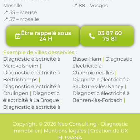
Moselle
📍 88 – Vosges
📍 55 – Meuse
📍 57 – Moselle
Être rappelé sous
03 87 60
24 H
75 81
Exemple de villes desservies :
Diagnostic électricité à
Basse-Ham
|
Diagnostic
Marckolsheim
|
électricité à
Diagnostic électricité à
Champigneulles
|
Bertrichamps
|
Diagnostic électricité à
Diagnostic électricité à
Saulxures-lès-Nancy
|
Drulingen
|
Diagnostic
Diagnostic électricité à
électricité à La Broque
|
Behren-lès-Forbach
|
Diagnostic électricité à
Copyright © 2026 Neo Consulting - Diagnostic
Immobilier | Mentions légales | Création de
UX
HUMANA