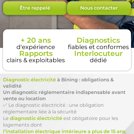
Être rappelé
Nous contacter
+ 20 ans
Diagnostics
d'expérience
fiables et conformes
Rapports
Interlocuteur
clairs & exploitables
dédié
Diagnostic électricité
à Bining : obligations &
validité
Un diagnostic réglementaire indispensable avant
vente ou location
✅ Le diagnostic électricité : une obligation
réglementaire liée à la sécurité
Le
diagnostic électricité
est obligatoire pour les
logements dont
l’installation électrique intérieure a plus de 15 ans
,