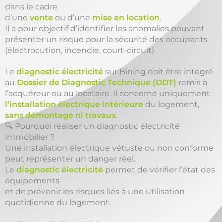
dans le cadre
d’une
vente
ou d’une
mise en location
.
Il a pour objectif d’identifier les anomalies pouvant
présenter un risque pour la sécurité des occupants
(électrocution, incendie, court-circuit).
Le
diagnostic électricité
sur Bining doit être intégré
au
Dossier de Diagnostic Technique (DDT)
remis à
l’acquéreur ou au locataire. Il concerne uniquement
l’installation électrique intérieure
du logement,
sans démontage ni travaux
.
🔍 Pourquoi réaliser un diagnostic électricité
immobilier ?
Une installation électrique vétuste ou non conforme
peut représenter un danger réel.
Le
diagnostic électricité
permet de vérifier l’état des
équipements
et de prévenir les risques liés à une utilisation
quotidienne du logement.