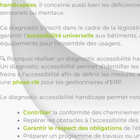
handicapées
. Il concerne aussi bien les déficien
sensoriels ou mentaux.
Ce diagnostic s’inscrit dans le cadre de la législat
garantir l’
accessibilité universelle
aux bâtiments, 
équipements pour l’ensemble des usagers.
🔍 Pourquoi réaliser un diagnostic accessibilité h
Un diagnostic accessibilité permet d’identifier le
freins à l’accessibilité afin de définir les mesures 
une
phase clé
pour les gestionnaires d’ERP.
Le diagnostic accessibilité handicapé permet no
Contrôler
la conformité des cheminements
Repérer les obstacles à l’accessibilité d
Garantir le respect des obligations
de l’é
Préparer un programme de travaux ou un 