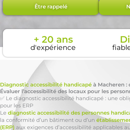
Être rappelé
N
+ 20 ans
Di
d'expérience
fiabl
Diagnostic accessibilité handicapé
à Macheren : 
Évaluer l’accessibilité des locaux pour les perso
✅ Le diagnostic accessibilité handicapé : une obl
pour les ERP
Le
diagnostic accessibilité des personnes handi
la conformité d’un bâtiment ou d’un
établissemen
(ERP)
aux exigences d’accessibilité applicables a