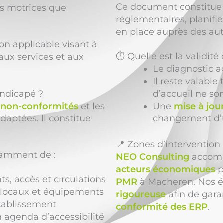
Ce document constitue 
ces motrices que
réglementaires, planif
en place auprès des au
ion applicable visant à
⏱️ Quelle est la validit
aux services et aux
Le diagnostic a
Il reste valable
andicapé ?
d’accueil ne so
s
non-conformités
et les
Une
mise à jou
adaptées. Il constitue
changement d’
📍 Zones d’interventio
tamment de :
NEO Consulting
accom
acteurs économiques
p
, accès et circulations
PMR
à Macheren. Nos é
es locaux et équipements
rigoureuse
afin de garan
tablissement
conformité des ERP
.
agenda d’accessibilité