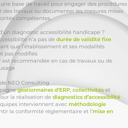
une base de travail pour engager des procédures
ier des travaux ou documenter les mesures mises
torités compétentes.
é d’un diagnostic accessibilité handicapé ?
ccessibilité n’a pas de
durée de validité fixe
 tant que l’établissement et ses modalités
nt pas modifiés
r
est recommandée en cas de travaux ou de
usage
n de NEO Consulting
pagne
gestionnaires d’ERP
,
collectivités
et
our la réalisation de
diagnostics d’accessibilité
quipes interviennent avec
méthodologie
tir la conformité réglementaire et l’
mise en