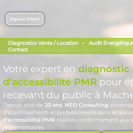
Aller
au
contenu
Espace Client
Diagnostics Vente / Location
Audit Énergétiqu
Contact
Votre expert en
diagnostic
d’accessibilité PMR
pour é
recevant du public à Mach
Depuis plus de
20 ans
,
NEO Consulting
accompa
d’établissements et professionnels dans la réali
d’accessibilité PMR
réalisés conformément aux 
réglementaires.