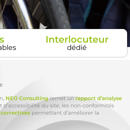
s
Interlocuteur
tables
dédié
c
on,
NEO Consulting
remet un
rapport d’analyse
t d’accessibilité du site, les non-conformités
correctives
permettant d’améliorer la