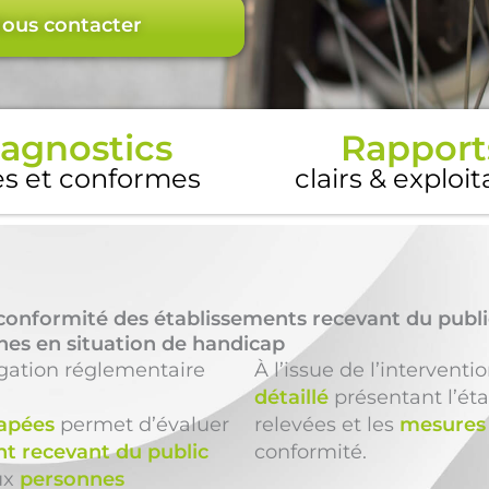
ous contacter
agnostics
Rapport
es et conformes
clairs & exploi
conformité des établissements recevant du publi
nnes en situation de handicap
igation réglementaire
À l’issue de l’interventi
détaillé
présentant l’éta
capées
permet d’évaluer
relevées et les
mesures 
t recevant du public
conformité.
ux
personnes