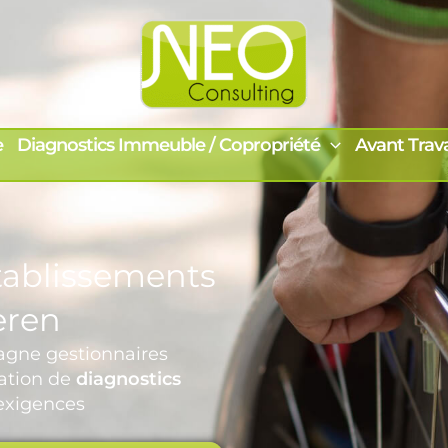
e
Diagnostics Immeuble / Copropriété
Avant Trav
tablissements
eren
gne gestionnaires
sation de
diagnostics
exigences