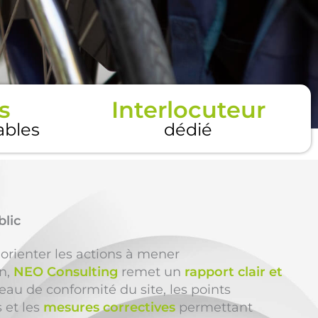
s
Interlocuteur
tables
dédié
blic
 orienter les actions à mener
on,
NEO Consulting
remet un
rapport clair et
eau de conformité du site, les points
s et les
mesures correctives
permettant