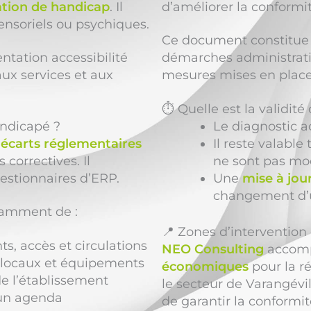
ation de handicap
. Il
d’améliorer la conformit
ensoriels ou psychiques.
Ce document constitue 
ntation accessibilité
démarches administrativ
ux services et aux
mesures mises en place
⏱️ Quelle est la validit
andicapé ?
Le diagnostic a
s
écarts réglementaires
Il reste valable
 correctives. Il
ne sont pas mod
estionnaires d’ERP.
Une
mise à jou
changement d’
tamment de :
📍 Zones d’interventio
, accès et circulations
NEO Consulting
accom
es locaux et équipements
économiques
pour la r
e l’établissement
le secteur de Varangévi
 un agenda
de garantir la conformit