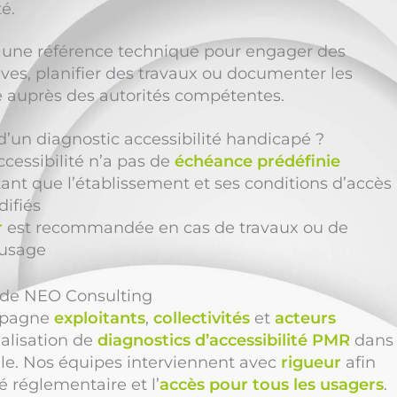
é.
une référence technique pour engager des
es, planifier des travaux ou documenter les
 auprès des autorités compétentes.
é d’un diagnostic accessibilité handicapé ?
ccessibilité n’a pas de
échéance prédéfinie
 tant que l’établissement et ses conditions d’accès
ifiés
r
est recommandée en cas de travaux ou de
usage
n de NEO Consulting
pagne
exploitants
,
collectivités
et
acteurs
éalisation de
diagnostics d’accessibilité PMR
dans
lle. Nos équipes interviennent avec
rigueur
afin
é réglementaire et l’
accès pour tous les usagers
.