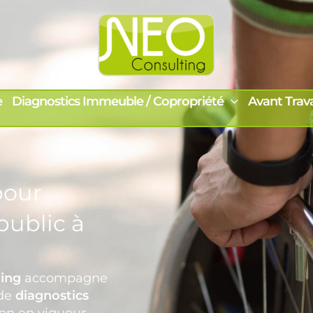
e
Diagnostics Immeuble / Copropriété
Avant Trav
our
public à
ing
accompagne
 de
diagnostics