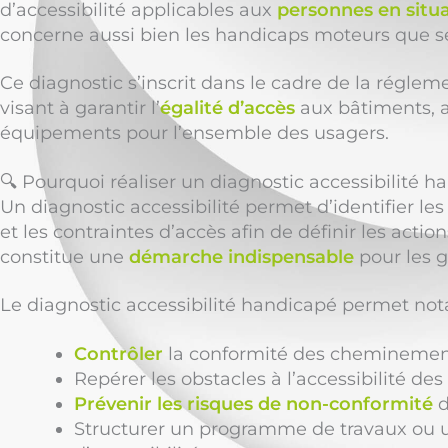
d’accessibilité applicables aux
personnes en situ
concerne aussi bien les handicaps moteurs que s
Ce diagnostic s’inscrit dans le cadre de la régleme
visant à garantir l’
égalité d’accès
aux bâtiments, a
équipements pour l’ensemble des usagers.
🔍 Pourquoi réaliser un diagnostic accessibilité h
Un diagnostic accessibilité permet d’identifier le
et les contraintes d’accès afin de définir les actions
constitue une
démarche indispensable
pour les g
Le diagnostic accessibilité handicapé permet no
Contrôler
la conformité des cheminements
Repérer les obstacles à l’accessibilité d
Prévenir les risques de non-conformité
d
Structurer un programme de travaux ou