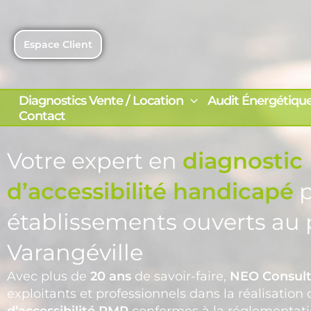
Aller
au
contenu
Espace Client
Diagnostics Vente / Location
Audit Énergétiqu
Contact
Votre expert en
diagnostic
d’accessibilité handicapé
p
établissements ouverts au 
Varangéville
Avec plus de
20 ans
de savoir-faire,
NEO Consult
exploitants et professionnels dans la réalisation