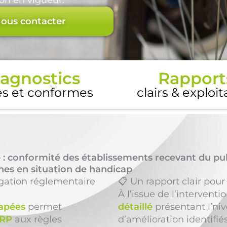
on en vigueur.
ous contacter
agnostics
Rapport
es et conformes
clairs & exploi
 : conformité des établissements recevant du pu
nnes en situation de handicap
igation réglementaire
📋 Un rapport clair pour
À l’issue de l’interventi
capées
permet
détaillé
présentant l’niv
RP
aux règles
d’amélioration identifié