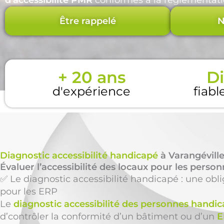
d’accessibilité PMR
conformes à la réglementati
Être rappelé
N
+ 20 ans
Di
d'expérience
fiabl
Diagnostic accessibilité handicapé
à Varangéville
Évaluer l’accessibilité des locaux pour les perso
✅ Le diagnostic accessibilité handicapé : une obl
pour les ERP
Le
diagnostic accessibilité des personnes handi
d’contrôler la conformité d’un bâtiment ou d’un
E