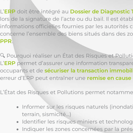
L’
ERP
doit être intégré au
Dossier de Diagnostic
lors de la signature de l’acte ou du bail. Il est établ
informations officielles fournies par les autorité
concerne l’ensemble des biens situés dans des z
PPR
.
🔍 Pourquoi réaliser un État des Risques et Pollut
L’
ERP
permet d’assurer une information transpare
occupants et de
sécuriser la transaction immobil
erreur d’ERP peut entraîner une
remise en cause 
L’État des Risques et Pollutions permet notamme
Informer sur les risques naturels (inond
terrain, sismicité…)
Identifier les risques miniers et technolo
Indiquer les zones concernées par la prés