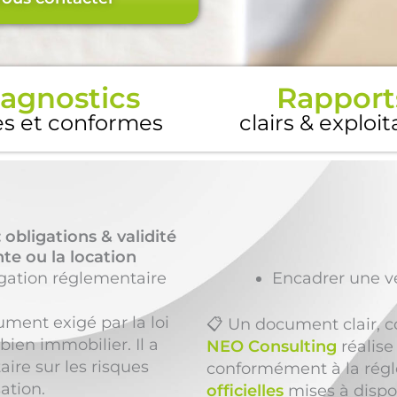
agnostics
Rapport
es et conformes
clairs & exploi
: obligations & validité
te ou la location
igation réglementaire
Encadrer une v
ment exigé par la loi
📋 Un document clair, c
bien immobilier. Il a
NEO Consulting
réalise 
aire sur les risques
conformément à la régl
ation.
officielles
mises à dispos