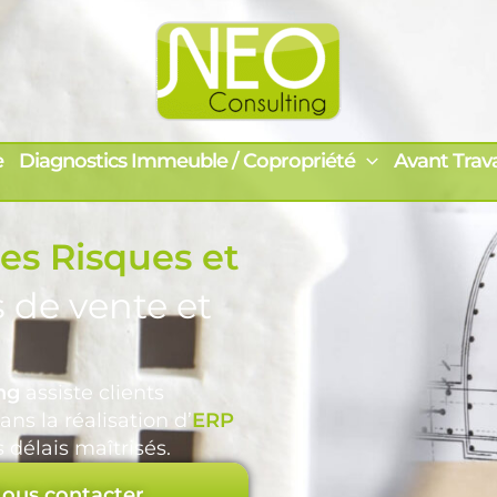
e
Diagnostics Immeuble / Copropriété
Avant Trav
es Risques et
 de vente et
ng
assiste clients
ns la réalisation d’
ERP
 délais maîtrisés.
ous contacter