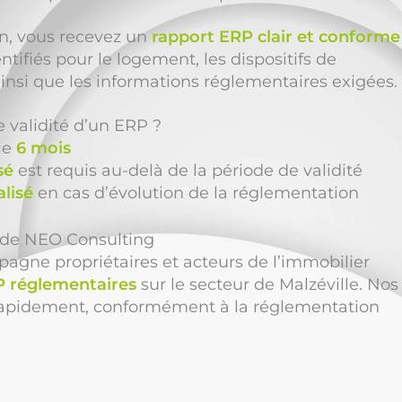
ion, vous recevez un
rapport ERP clair et conforme
ntifiés pour le logement, les dispositifs de
insi que les informations réglementaires exigées.
e validité d’un ERP ?
le
6 mois
sé
est requis au-delà de la période de validité
alisé
en cas d’évolution de la réglementation
n de NEO Consulting
gne propriétaires et acteurs de l’immobilier
 réglementaires
sur le secteur de Malzéville. Nos
rapidement, conformément à la réglementation