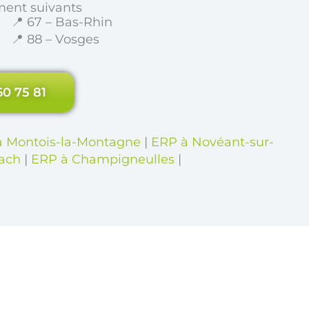
ment suivants
📍 67 – Bas-Rhin
📍 88 – Vosges
60 75 81
à Montois-la-Montagne
|
ERP à Novéant-sur-
ach
|
ERP à Champigneulles
|