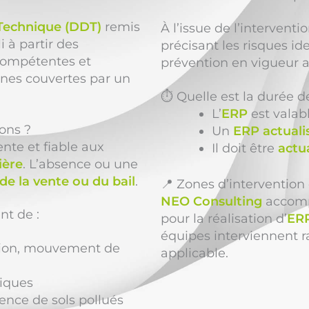
 Technique (DDT)
remis
À l’issue de l’intervent
i à partir des
précisant les risques ide
s compétentes et
prévention en vigueur a
ones couvertes par un
⏱️ Quelle est la durée d
L’
ERP
est valab
ions ?
Un
ERP actuali
nte et fiable aux
Il doit être
actu
ière
. L’absence ou une
de la vente ou du bail
.
📍 Zones d’interventio
NEO Consulting
accompa
nt de :
pour la réalisation d’
ERP
équipes interviennent 
ation, mouvement de
applicable.
giques
ence de sols pollués