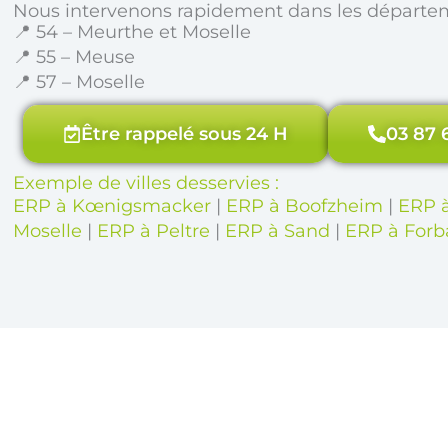
Nous intervenons rapidement dans les départe
📍 54 – Meurthe et Moselle
📍 55 – Meuse
📍 57 – Moselle
Être rappelé sous 24 H
03 87 
Exemple de villes desservies :
ERP à Kœnigsmacker
|
ERP à Boofzheim
|
ERP 
Moselle
|
ERP à Peltre
|
ERP à Sand
|
ERP à Forb