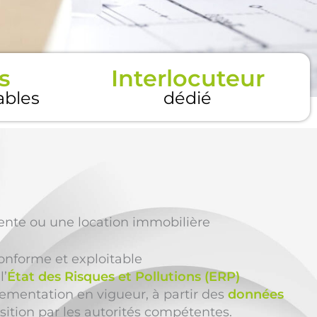
s
Interlocuteur
tables
dédié
ente ou une location immobilière
onforme et exploitable
l’
État des Risques et Pollutions (ERP)
ementation en vigueur, à partir des
données
ition par les autorités compétentes.