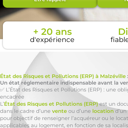
+ 20 ans
Di
d'expérience
fiabl
État des Risques et Pollutions (ERP) à Malzéville
Un état réglementaire indispensable avant la ven
✅ L’État des Risques et Pollutions (ERP) : une obl
encadrée
L’
État des Risques et Pollutions (ERP)
est un docu
dans le cadre d’une
vente
ou d’une
location
d’un 
pour objectif de renseigner l’acquéreur ou le locat
applicables au logement, en fonction de sa localis