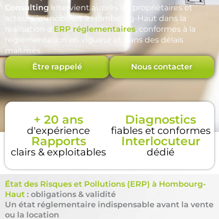
Consulting
intervient auprès de propriétaires et
acteurs immobiliers à Hombourg-Haut dans la
réalisation d’
ERP réglementaires
, conformes à la
réglementation en vigueur et dans des délais
maîtrisés.
Être rappelé
Nous contacter
+ 20 ans
Diagnostics
d'expérience
fiables et conformes
Rapports
Interlocuteur
clairs & exploitables
dédié
État des Risques et Pollutions (ERP) à Hombourg-
Haut
: obligations & validité
Un état réglementaire indispensable avant la vente
ou la location