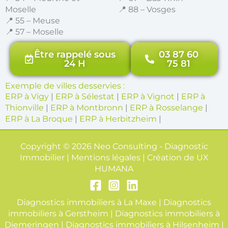
Moselle
📍 88 – Vosges
📍 55 – Meuse
📍 57 – Moselle
Être rappelé sous
03 87 60
24 H
75 81
Exemple de villes desservies :
ERP à Vigy
|
ERP à Sélestat
|
ERP à Vignot
|
ERP à
Thionville
|
ERP à Montbronn
|
ERP à Rosselange
|
ERP à La Broque
|
ERP à Herbitzheim
|
Copyright © 2026 Neo Consulting - Diagnostic
Immobilier | Mentions légales | Création de
UX
HUMANA
Diagnostics immobiliers à La Maxe
|
Diagnostics
immobiliers à Gerstheim
|
Diagnostics immobiliers à
Diemeringen
|
Diagnostics immobiliers à Hilsenheim
|