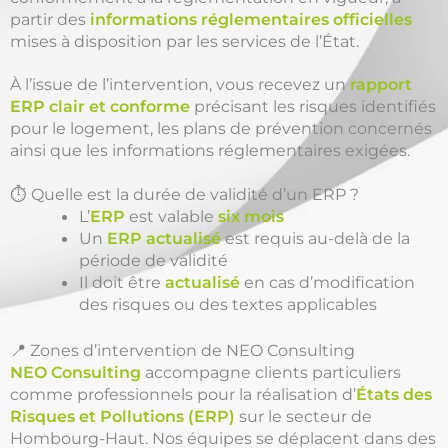
partir des
informations réglementaires officielles
mises à disposition par les services de l’État.
À l’issue de l’intervention, vous recevez un
rapport
ERP clair et conforme
précisant les risques identifiés
pour le logement, les plans de prévention concernés
ainsi que les informations réglementaires exigées.
⏱️ Quelle est la durée de validité d’un ERP ?
L’
ERP
est valable
six mois
Un
ERP actualisé
est requis au-delà de la
période de validité
Il doit être
actualisé
en cas d’modification
des risques ou des textes applicables
📍 Zones d’intervention de NEO Consulting
NEO Consulting
accompagne clients particuliers
comme professionnels pour la réalisation d’
États des
Risques et Pollutions (ERP)
sur le secteur de
Hombourg-Haut. Nos équipes se déplacent dans des