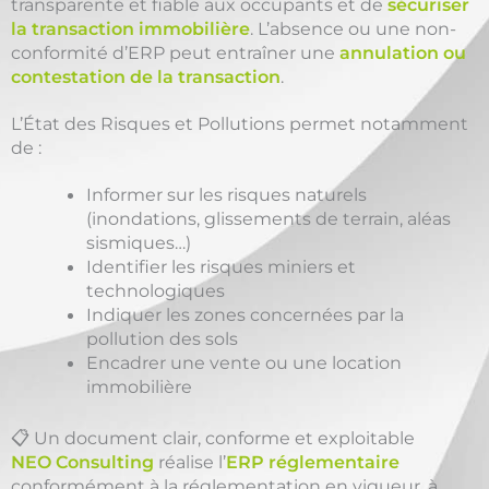
transparente et fiable aux occupants et de
sécuriser
la transaction immobilière
. L’absence ou une non-
conformité d’ERP peut entraîner une
annulation ou
contestation de la transaction
.
L’État des Risques et Pollutions permet notamment
de :
Informer sur les risques naturels
(inondations, glissements de terrain, aléas
sismiques…)
Identifier les risques miniers et
technologiques
Indiquer les zones concernées par la
pollution des sols
Encadrer une vente ou une location
immobilière
📋 Un document clair, conforme et exploitable
NEO Consulting
réalise l’
ERP réglementaire
conformément à la réglementation en vigueur, à