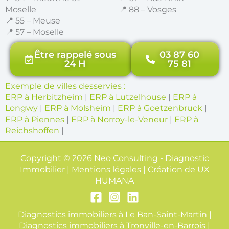
Moselle
📍 88 – Vosges
📍 55 – Meuse
📍 57 – Moselle
Être rappelé sous
03 87 60
24 H
75 81
Exemple de villes desservies :
ERP à Herbitzheim
|
ERP à Lutzelhouse
|
ERP à
Longwy
|
ERP à Molsheim
|
ERP à Goetzenbruck
|
ERP à Piennes
|
ERP à Norroy-le-Veneur
|
ERP à
Reichshoffen
|
Copyright © 2026 Neo Consulting - Diagnostic
Immobilier | Mentions légales | Création de
UX
HUMANA
Diagnostics immobiliers à Le Ban-Saint-Martin
|
Diagnostics immobiliers à Tronville-en-Barrois
|