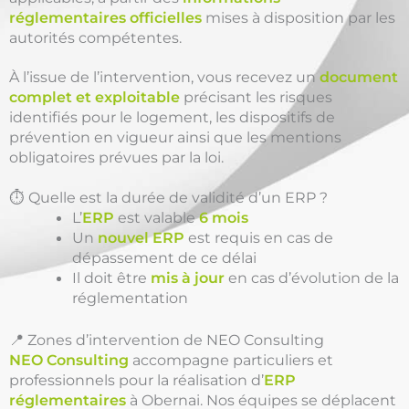
réglementaires officielles
mises à disposition par les
autorités compétentes.
À l’issue de l’intervention, vous recevez un
document
complet et exploitable
précisant les risques
identifiés pour le logement, les dispositifs de
prévention en vigueur ainsi que les mentions
obligatoires prévues par la loi.
⏱️ Quelle est la durée de validité d’un ERP ?
L’
ERP
est valable
6 mois
Un
nouvel ERP
est requis en cas de
dépassement de ce délai
Il doit être
mis à jour
en cas d’évolution de la
réglementation
📍 Zones d’intervention de NEO Consulting
NEO Consulting
accompagne particuliers et
professionnels pour la réalisation d’
ERP
réglementaires
à Obernai. Nos équipes se déplacent