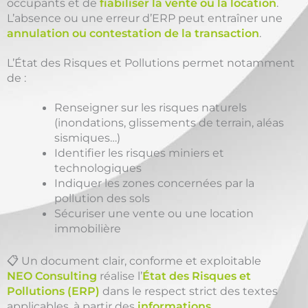
occupants et de
fiabiliser la vente ou la location
.
L’absence ou une erreur d’ERP peut entraîner une
annulation ou contestation de la transaction
.
L’État des Risques et Pollutions permet notamment
de :
Renseigner sur les risques naturels
(inondations, glissements de terrain, aléas
sismiques…)
Identifier les risques miniers et
technologiques
Indiquer les zones concernées par la
pollution des sols
Sécuriser une vente ou une location
immobilière
📋 Un document clair, conforme et exploitable
NEO Consulting
réalise l’
État des Risques et
Pollutions (ERP)
dans le respect strict des textes
applicables, à partir des
informations