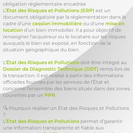
obligation réglementaire encadrée
L’
État des Risques et Pollutions (ERP)
est un
document obligatoire par la réglementation dans le
cadre d’une
cession immobilière
ou d’une
mise en
location
d’un bien immobilier. Il a pour objectif de
renseigner l’acquéreur ou le locataire sur les risques
auxquels le bien est exposé, en fonction de la
situation géographique du bien.
L’
État des Risques et Pollutions
doit être intégré au
Dossier de Diagnostic Technique (DDT)
remis lors de
la transaction. Il est réalisé à partir des informations
officielles fournies par les services de l’État et
concerne l’ensemble des biens situés dans des zones
couvertes par un
PPR
.
🔍 Pourquoi réaliser un État des Risques et Pollutions
?
L’
État des Risques et Pollutions
permet d’garantir
une information transparente et fiable aux