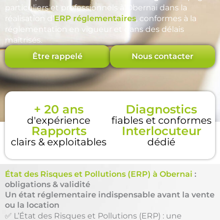
particuliers et professionnels à Obernai dans la
réalisation d’
ERP réglementaires
, conformes à la
réglementation en vigueur et dans des délais
maîtrisés.
Être rappelé
Nous contacter
+ 20 ans
Diagnostics
d'expérience
fiables et conformes
Rapports
Interlocuteur
clairs & exploitables
dédié
État des Risques et Pollutions (ERP) à Obernai
:
obligations & validité
Un état réglementaire indispensable avant la vente
ou la location
✅ L’État des Risques et Pollutions (ERP) : une