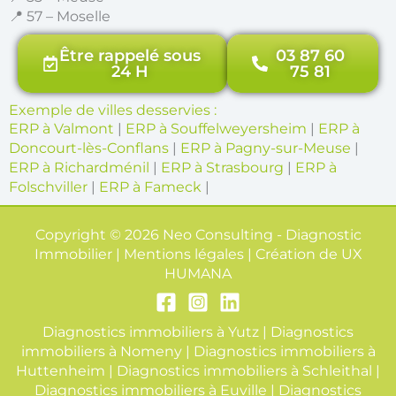
📍 57 – Moselle
Être rappelé sous
03 87 60
24 H
75 81
Exemple de villes desservies :
ERP à Valmont
|
ERP à Souffelweyersheim
|
ERP à
Doncourt-lès-Conflans
|
ERP à Pagny-sur-Meuse
|
ERP à Richardménil
|
ERP à Strasbourg
|
ERP à
Folschviller
|
ERP à Fameck
|
Copyright © 2026 Neo Consulting - Diagnostic
Immobilier | Mentions légales | Création de
UX
HUMANA
Diagnostics immobiliers à Yutz
|
Diagnostics
immobiliers à Nomeny
|
Diagnostics immobiliers à
Huttenheim
|
Diagnostics immobiliers à Schleithal
|
Diagnostics immobiliers à Euville
|
Diagnostics