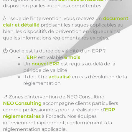
disposition par les autorités compétentes.
À l’issue de l’intervention, vous recevez un
document
clair et détaillé
précisant les risques applicables au
bien, les dispositifs de prévention en vigueur ainsi
que les informations réglementaires exigées.
⏱️ Quelle est la durée de validité d’un ERP ?
L’
ERP
est valable
6 mois
Un
nouvel ERP
est requis au-delà de la
période de validité
Il doit être
actualisé
en cas d’évolution de la
réglementation
📍 Zones d’intervention de NEO Consulting
NEO Consulting
accompagne clients particuliers
comme professionnels pour la réalisation d’
ERP
réglementaires
à Forbach. Nos équipes
interviennent rapidement, conformément à la
réglementation applicable.