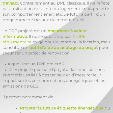
travaux
. Contrairement au DPE classique, il ne reflète
pas la situation existante du logement, mais projette
son comportement énergétique futur à partir d’un
programme de travaux clairement établi.
Le DPE projeté est un
document à valeur
informative
. Il ne se substitue pas à
DPE
réglementaire
exigé pour la vente ou la location, mais
constitue un
outil d’aide au pilotage du projet
pour
sécuriser un projet de rénovation.
🔍 À quoi sert un DPE projeté ?
Le DPE projeté permet d’projeter les améliorations
énergétiques liés à des travaux et d’mesurer leur
impact sur les consommations énergétiques et les
émissions de GES.
Il permet notamment de :
Projeter la future étiquette énergétique
du