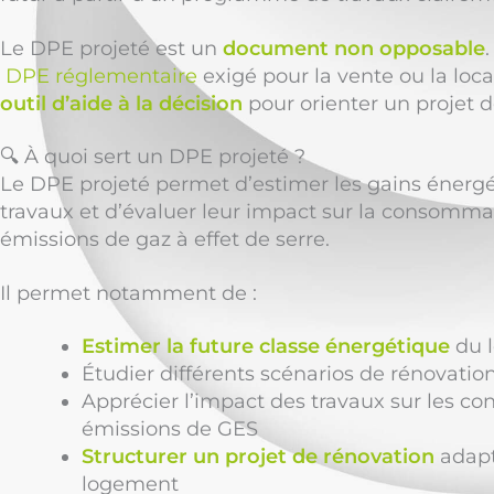
Le DPE projeté est un
document non opposable
DPE réglementaire
exigé pour la vente ou la loca
outil d’aide à la décision
pour orienter un projet d
🔍 À quoi sert un DPE projeté ?
Le DPE projeté permet d’estimer les gains énergé
travaux et d’évaluer leur impact sur la consommat
émissions de gaz à effet de serre.
Il permet notamment de :
Estimer la future classe énergétique
du l
Étudier différents scénarios de rénovatio
Apprécier l’impact des travaux sur les c
émissions de GES
Structurer un projet de rénovation
adapt
logement