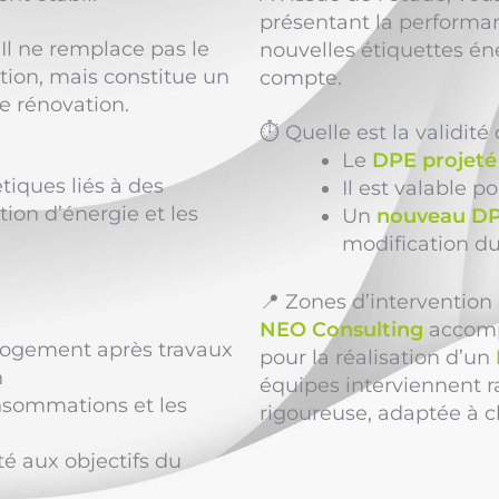
présentant la performan
. Il ne remplace pas le
nouvelles étiquettes éne
tion, mais constitue un
compte.
e rénovation.
⏱️ Quelle est la validit
Le
DPE projeté 
tiques liés à des
Il est valable p
ion d’énergie et les
Un
nouveau DP
modification du
📍 Zones d’interventio
NEO Consulting
accompa
ogement après travaux
pour la réalisation d’un
n
équipes interviennent 
onsommations et les
rigoureuse, adaptée à c
é aux objectifs du