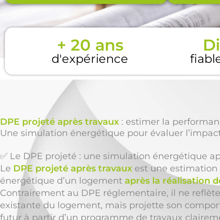
+ 20 ans
Di
d'expérience
fiabl
DPE projeté après travaux
: estimer la performan
Une simulation énergétique pour évaluer l’impact
✅ Le DPE projeté : une simulation énergétique ap
Le
DPE projeté après travaux
est une estimation
énergétique d’un logement
après la réalisation 
Contrairement au DPE réglementaire, il ne reflète 
existante du logement, mais projette son compo
futur à partir d’un programme de travaux claireme