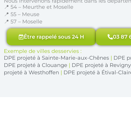
Nous intervenons rapidement dans les départe
📍 54 – Meurthe et Moselle
📍 55 – Meuse
📍 57 – Moselle
Être rappelé sous 24 H
03 87 
Exemple de villes desservies :
DPE projeté à Sainte-Marie-aux-Chênes
|
DPE pr
DPE projeté à Clouange
|
DPE projeté à Revigny
projeté à Westhoffen
|
DPE projeté à Étival-Clai