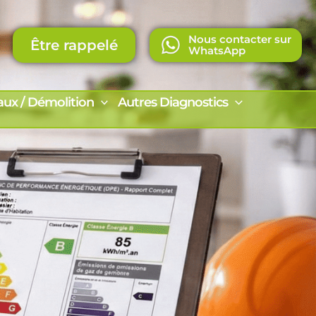
Nous contacter sur
Être rappelé
WhatsApp
aux / Démolition
Autres Diagnostics