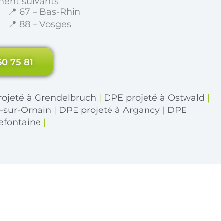
ment suivants
📍 67 – Bas-Rhin
📍 88 – Vosges
60 75 81
ojeté à Grendelbruch
|
DPE projeté à Ostwald
|
-sur-Ornain
|
DPE projeté à Argancy
|
DPE
refontaine
|