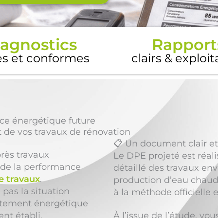
agnostics
Rapport
es et conformes
clairs & exploi
ce énergétique future
 de vos travaux de rénovation
📋 Un document clair et
rès travaux
Le DPE projeté est réali
 de la performance
détaillé des travaux envi
de travaux
.
production d’eau chaude
pas la situation
à la méthode officielle 
rtement énergétique
nt établi.
À l’issue de l’étude, vo