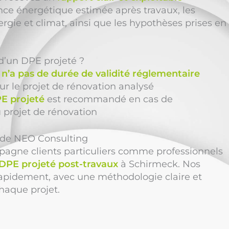
ce énergétique estimée après travaux, les
rgie et climat, ainsi que les hypothèses prises en
é d’un DPE projeté ?
n’a pas de durée de validité réglementaire
our le projet de rénovation analysé
E projeté
est recommandé en cas de
 projet de rénovation
n de NEO Consulting
gne clients particuliers comme professionnels
DPE projeté post-travaux
à Schirmeck. Nos
rapidement, avec une méthodologie claire et
haque projet.