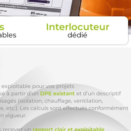
s
Interlocuteur
tables
dédié
 exploitable pour vos projets
sé à partir d’un
DPE existant
et d’un descriptif
sagés (isolation, chauffage, ventilation,
, etc.). Les calculs sont effectués conformément
en vigueur.
us recevez un
rapport clair et exploitable