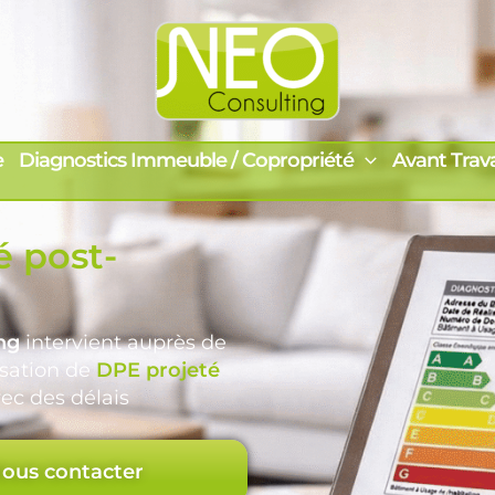
e
Diagnostics Immeuble / Copropriété
Avant Trav
é post-
ng
intervient auprès de
isation de
DPE projeté
ec des délais
ous contacter