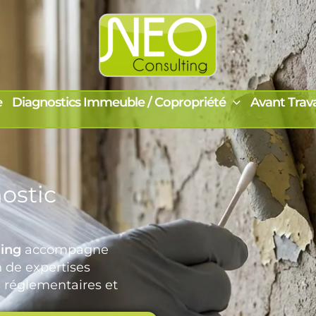
e
Diagnostics Immeuble / Copropriété
Avant Trav
ostic
ing
accompagne
n de expertises
 réglementaires et