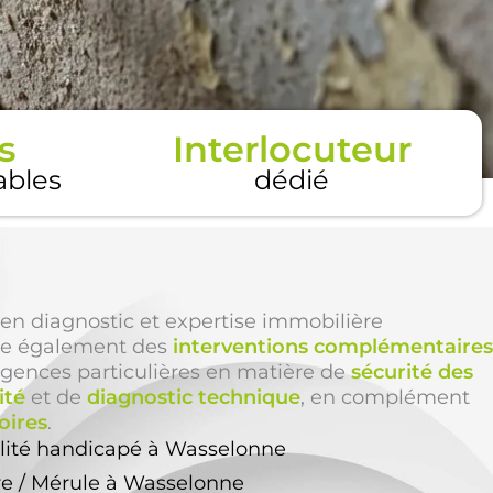
s
Interlocuteur
tables
dédié
en diagnostic et expertise immobilière
e également des
interventions complémentaires
igences particulières en matière de
sécurité des
ité
et de
diagnostic technique
, en complément
oires
.
ilité handicapé à Wasselonne
re / Mérule à Wasselonne