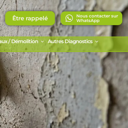
Nous contacter sur
Être rappelé
WhatsApp
aux / Démolition
Autres Diagnostics