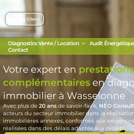
Aller
au
contenu
Espace Client
Diagnostics Vente / Location
Audit Énergétiqu
Contact
Votre expert en
prestations
complémentaires
en diagn
immobilier à Wasselonne
Avec plus de
20 ans
de savoir-faire,
NEO Consult
acteurs du secteur immobilier dans la réalisatio
immobilières annexes, conformes aux exigences
réalisées dans des délais adaptés aux projets.