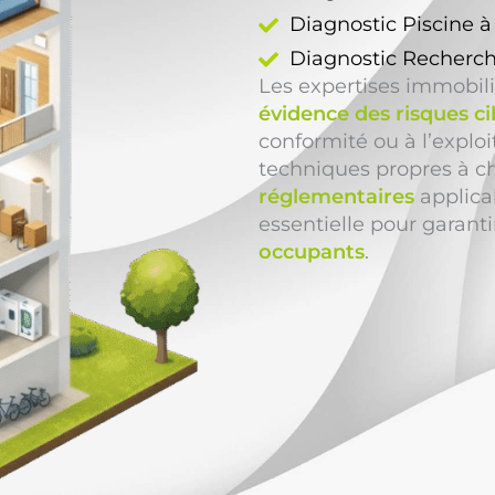
Diagnostic Piscine 
Diagnostic Recherch
Les expertises immobil
évidence des risques ci
conformité ou à l’exploi
techniques propres à c
réglementaires
applicab
essentielle pour garanti
occupants
.