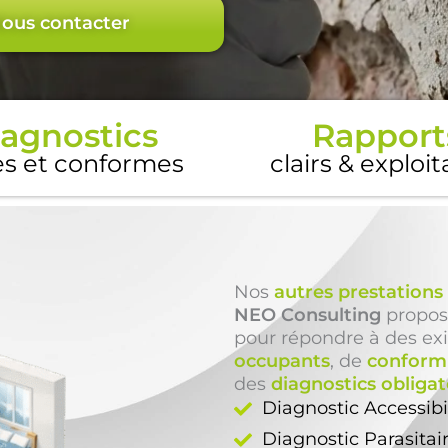
ous contacter
agnostics
Rapport
es et conformes
clairs & exploi
Nos
autres prestations
NEO Consulting
propos
pour répondre à des ex
occupants
, de
conform
des
diagnostics obligat
Diagnostic Accessib
Diagnostic Parasitai