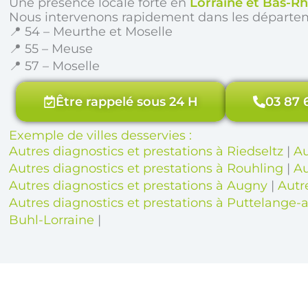
Une présence locale forte en
Lorraine et Bas-Rh
Nous intervenons rapidement dans les départe
📍 54 – Meurthe et Moselle
📍 55 – Meuse
📍 57 – Moselle
Être rappelé sous 24 H
03 87 
Exemple de villes desservies :
Autres diagnostics et prestations à Riedseltz
|
Au
Autres diagnostics et prestations à Rouhling
|
Au
Autres diagnostics et prestations à Augny
|
Autr
Autres diagnostics et prestations à Puttelange-
Buhl-Lorraine
|