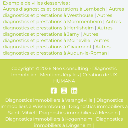
Exemple de villes desservies :
Autres diagnostics et prestations à Lembach
|
Autres
diagnostics et prestations à Westhouse
|
Autres
diagnostics et prestations à Mommenheim
|
Autres
diagnostics et prestations à Herrlisheim
|
Autres
diagnostics et prestations à Jarny
|
Autres
diagnostics et prestations à Moineville
|
Autres
diagnostics et prestations à Giraumont
|
Autres
diagnostics et prestations à Audun-le-Roman
|
Copyright © 2026 Neo Consulting - Diagnostic
Immobilier | Mentions légales | Création de
UX
HUMANA
Diagnostics immobiliers à Varangéville
|
Diagnostics
immobiliers à Wissembourg
|
Diagnostics immobiliers à
Saint-Mihiel
|
Diagnostics immobiliers à Messein
|
Diagnostics immobiliers à Kogenheim
|
Diagnostics
immobiliers à Dingsheim
|