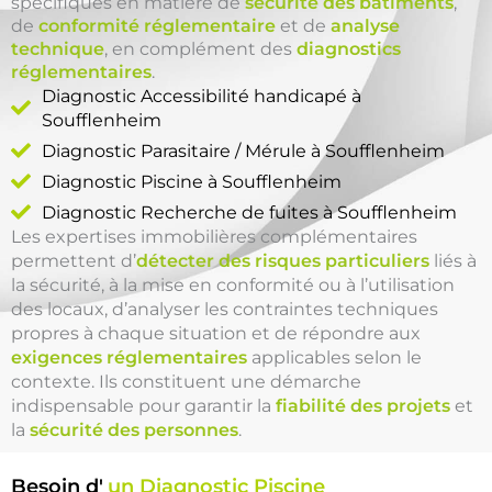
spécifiques en matière de
sécurité des bâtiments
,
de
conformité réglementaire
et de
analyse
technique
, en complément des
diagnostics
réglementaires
.
Diagnostic Accessibilité handicapé à
Soufflenheim
Diagnostic Parasitaire / Mérule à Soufflenheim
Diagnostic Piscine à Soufflenheim
Diagnostic Recherche de fuites à Soufflenheim
Les expertises immobilières complémentaires
permettent d’
détecter des risques particuliers
liés à
la sécurité, à la mise en conformité ou à l’utilisation
des locaux, d’analyser les contraintes techniques
propres à chaque situation et de répondre aux
exigences réglementaires
applicables selon le
contexte. Ils constituent une démarche
indispensable pour garantir la
fiabilité des projets
et
la
sécurité des personnes
.
Besoin d'
un Diagnostic Piscine