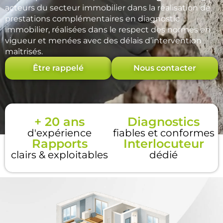
acteurs du secteur immobilier dans la réalisation de
prestations complémentaires en diagnostic
immobilier, réalisées dans le respect des normes en
vigueur et menées avec des délais d’intervention
maîtrisés.
Être rappelé
Nous contacter
+ 20 ans
Diagnostics
d'expérience
fiables et conformes
Rapports
Interlocuteur
clairs & exploitables
dédié