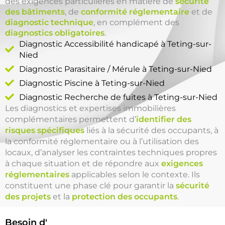
des exigences particulières en matière de
sécurité
des bâtiments
, de
conformité réglementaire
et de
diagnostic technique
, en complément des
diagnostics obligatoires
.
Diagnostic Accessibilité handicapé à Teting-sur-
Nied
Diagnostic Parasitaire / Mérule à Teting-sur-Nied
Diagnostic Piscine à Teting-sur-Nied
Diagnostic Recherche de fuites à Teting-sur-Nied
Les diagnostics et expertises immobilières
complémentaires permettent d’
identifier des
risques spécifiques
liés à la sécurité des occupants, à
la conformité réglementaire ou à l’utilisation des
locaux, d’analyser les contraintes techniques propres
à chaque situation et de répondre aux
exigences
réglementaires
applicables selon le contexte. Ils
constituent une phase clé pour garantir la
sécurité
des projets
et la
protection des occupants
.
Besoin d'
un Diagnostic Piscine