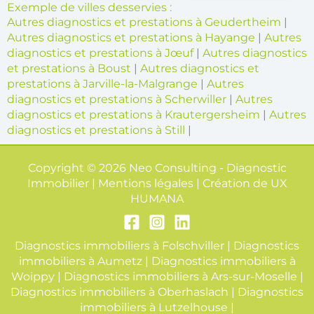
Exemple de villes desservies :
Autres diagnostics et prestations à Geudertheim
|
Autres diagnostics et prestations à Hayange
|
Autres
diagnostics et prestations à Jœuf
|
Autres diagnostics
et prestations à Boust
|
Autres diagnostics et
prestations à Jarville-la-Malgrange
|
Autres
diagnostics et prestations à Scherwiller
|
Autres
diagnostics et prestations à Krautergersheim
|
Autres
diagnostics et prestations à Still
|
Copyright © 2026 Neo Consulting - Diagnostic
Immobilier | Mentions légales | Création de
UX
HUMANA
Diagnostics immobiliers à Folschviller
|
Diagnostics
immobiliers à Aumetz
|
Diagnostics immobiliers à
Woippy
|
Diagnostics immobiliers à Ars-sur-Moselle
|
Diagnostics immobiliers à Oberhaslach
|
Diagnostics
immobiliers à Lutzelhouse
|