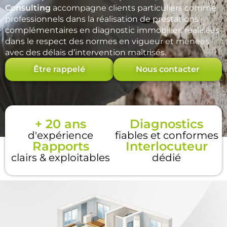
Consulting
accompagne clients particuliers comme
professionnels dans la réalisation de prestations
complémentaires en diagnostic immobilier, réalisées
dans le respect des normes en vigueur et menées
avec des délais d’intervention maîtrisés.
Être rappelé
Nous contacter
+ 20 ans
Diagnostics
d'expérience
fiables et conformes
Rapports
Interlocuteur
clairs & exploitables
dédié