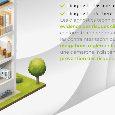
Diagnostic Piscine 
Diagnostic Recherch
Les diagnostics techni
évidence des risques ci
conformité réglementair
les contraintes techniq
obligations réglementa
une démarche indispens
prévention des risque