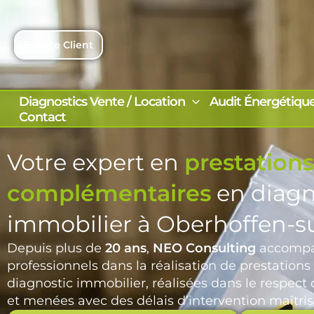
Aller
au
contenu
Espace Client
Diagnostics Vente / Location
Audit Énergétiqu
Contact
Votre expert en
prestations
complémentaires
en diagn
immobilier à Oberhoffen-
Depuis plus de
20 ans
,
NEO Consulting
accompag
professionnels dans la réalisation de prestatio
diagnostic immobilier, réalisées dans le respec
et menées avec des délais d’intervention maîtris