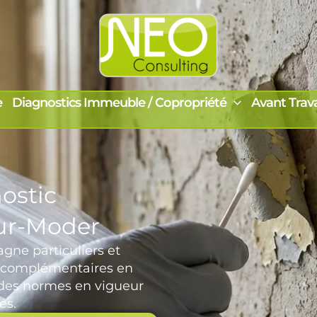
e
Diagnostics Immeuble / Copropriété
Avant Trav
ostic
sur-Moder
ne particuliers et
ns complémentaires en
t des normes en vigueur
és.