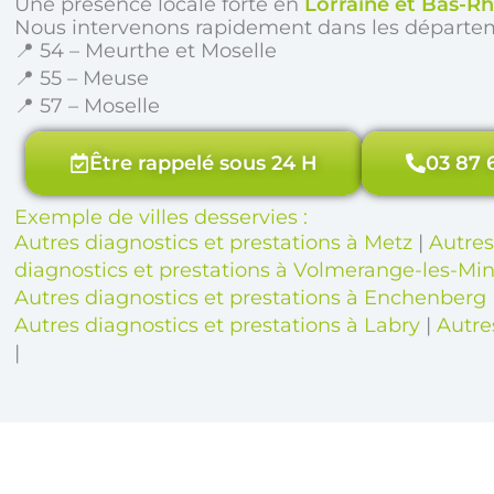
Une présence locale forte en
Lorraine et Bas-Rh
Nous intervenons rapidement dans les départe
📍 54 – Meurthe et Moselle
📍 55 – Meuse
📍 57 – Moselle
Être rappelé sous 24 H
03 87 
Exemple de villes desservies :
Autres diagnostics et prestations à Metz
|
Autres
diagnostics et prestations à Volmerange-les-Mi
Autres diagnostics et prestations à Enchenberg
Autres diagnostics et prestations à Labry
|
Autre
|