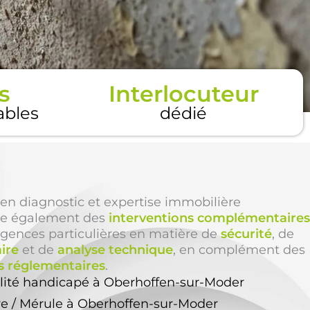
s
Interlocuteur
tables
dédié
en diagnostic et expertise immobilière
e également des
interventions complémentaires
igences particulières en matière de
sécurité
, de
ire
et de
analyse technique
, en complément des
s réglementaires
.
ilité handicapé à Oberhoffen-sur-Moder
re / Mérule à Oberhoffen-sur-Moder