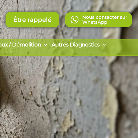
Nous contacter sur
Être rappelé
WhatsApp
aux / Démolition
Autres Diagnostics