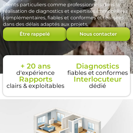
clients particuliers comme professionnels dans la
réalisation de diagnostics et expertises immobilières
complémentaires, fiables et conformes et réalisées
dans des délais adaptés aux projets.
Être rappelé
Nous contacter
+ 20 ans
Diagnostics
d'expérience
fiables et conformes
Rapports
Interlocuteur
clairs & exploitables
dédié