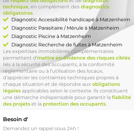
de
respect des obligations
et de
diagnostic
technique
, en complément des
diagnostics
obligatoires
.
Diagnostic Accessibilité handicapé à Matzenheim
Diagnostic Parasitaire / Mérule à Matzenheim
Diagnostic Piscine à Matzenheim
Diagnostic Recherche de fuites à Matzenheim
Les expertises immobilières complémentaires
permettent d’
mettre en évidence des risques ciblés
liés à la sécurité des occupants, à la conformité
réglementaire ou à l’utilisation des locaux,
d’apprécier les contraintes techniques propres à
chaque situation et de répondre aux
obligations
légales
applicables selon le contexte. Ils constituent
une démarche indispensable pour garantir la
fiabilité
des projets
et la
protection des occupants
.
Besoin d'
un Diagnostic Piscine
Demandez un rappel sous 24h !