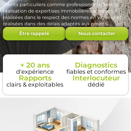
clients particuliers comme professionnels dans la
réalisation de expertises immobilières annexes,
réalisées dans le respect des normes en vigueur et
réalisées dans des délais adaptés aux projets.
Être rappelé
Nous contacter
+ 20 ans
Diagnostics
d'expérience
fiables et conformes
Rapports
Interlocuteur
clairs & exploitables
dédié