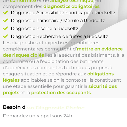
de
conformité
et de
analyse technique
, en
complément des
diagnostics obligatoires
.
Diagnostic Accessibilité handicapé à Riedseltz
Diagnostic Parasitaire / Mérule à Riedseltz
Diagnostic Piscine à Riedseltz
Diagnostic Recherche de fuites à Riedseltz
Les diagnostics et expertises immobilières
complémentaires permettent d’
mettre en évidence
des risques ciblés
liés à la sécurité des bâtiments, à la
conformité ou à l’exploitation des bâtiments,
d’apprécier les contraintes techniques propres à
chaque situation et de répondre aux
obligations
légales
applicables selon le contexte. Ils constituent
une étape essentielle pour garantir la
sécurité des
projets
et la
protection des occupants
.
Besoin d'
un Diagnostic Piscine
Demandez un rappel sous 24h !