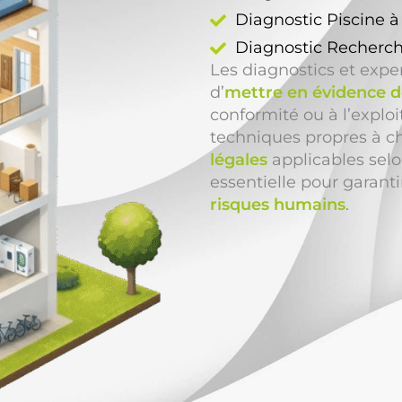
Diagnostic Piscine à
Diagnostic Recherch
Les diagnostics et exp
d’
mettre en évidence de
conformité ou à l’exploi
techniques propres à c
légales
applicables selo
essentielle pour garanti
risques humains
.