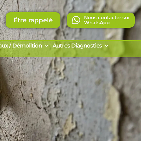
Nous contacter sur
Être rappelé
WhatsApp
aux / Démolition
Autres Diagnostics