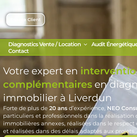
Aller
au
contenu
Espace Client
Diagnostics Vente / Location
Audit Énergétiqu
Contact
Votre expert en
interventi
complémentaires
en diagn
immobilier à Liverdun
Forte de plus de
20 ans
d’expérience,
NEO Consu
particuliers et professionnels dans la réalisation
immobilières annexes, réalisées dans le respect
et réalisées dans des délais adaptés aux projets.