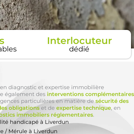
s
Interlocuteur
tables
dédié
en diagnostic et expertise immobilière
e également des
interventions complémentaires
igences particulières en matière de
sécurité des
des obligations
et de
expertise technique
, en
ostics immobiliers réglementaires
.
lité handicapé à Liverdun
re / Mérule à Liverdun