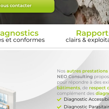
ous contacter
agnostics
Rapport
es et conformes
clairs & exploi
Nos
autres prestations
NEO Consulting
propos
pour répondre à des ex
bâtiments
, de
respect 
complément des
diagn
Diagnostic Accessibi
Diagnostic Parasitai