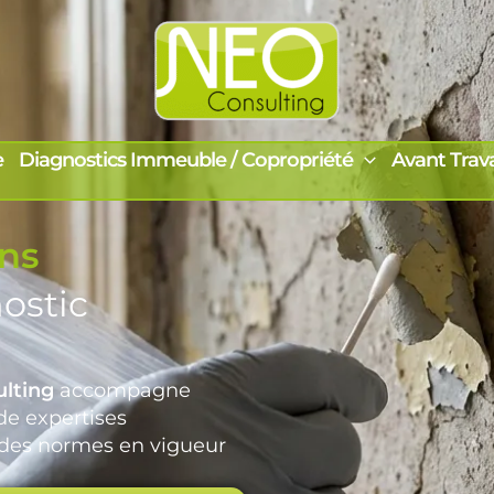
e
Diagnostics Immeuble / Copropriété
Avant Trav
ons
ostic
lting
accompagne
 de expertises
 des normes en vigueur