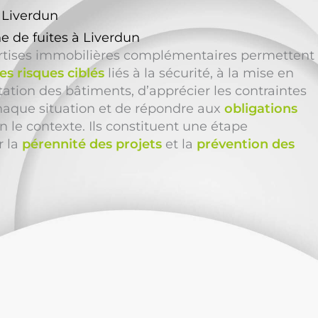
 Liverdun
e de fuites à Liverdun
ertises immobilières complémentaires permettent
s risques ciblés
liés à la sécurité, à la mise en
tation des bâtiments, d’apprécier les contraintes
haque situation et de répondre aux
obligations
n le contexte. Ils constituent une étape
r la
pérennité des projets
et la
prévention des