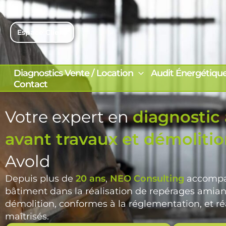
Aller
au
contenu
Espace Client
Diagnostics Vente / Location
Audit Énergétiqu
Contact
Votre expert en
diagnostic
avant travaux et démoliti
Avold
Depuis plus de
20 ans
,
NEO Consulting
accompag
bâtiment dans la réalisation de repérages amian
démolition, conformes à la réglementation, et ré
maîtrisés.