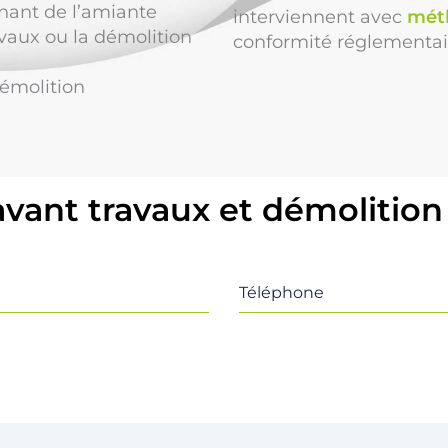
nant de l’amiante
interviennent avec
mét
avaux ou la démolition
conformité réglementai
émolition
avant travaux et démolition
Téléphone