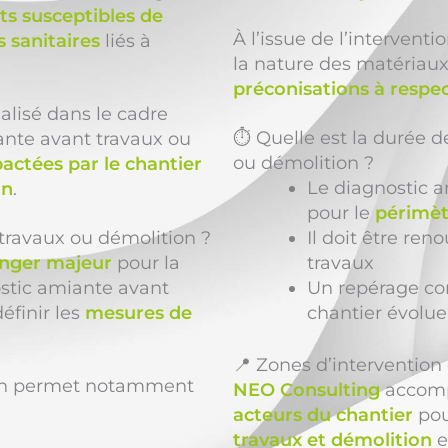
s susceptibles de
À l’issue de l’intervent
 sanitaires
liés à
la nature des matériaux
préconisations à respe
alisé dans le cadre
⏱️ Quelle est la durée d
ante avant travaux ou
ou démolition ?
actées par le chantier
Le diagnostic a
on
.
pour le
périmèt
 travaux ou démolition ?
Il doit être r
nger majeur
pour la
travaux
ostic amiante avant
Un repérage com
éfinir les
mesures de
chantier évolue
📍 Zones d’interventio
ion permet notamment
NEO Consulting
accom
acteurs du chantier
pou
travaux et démolition