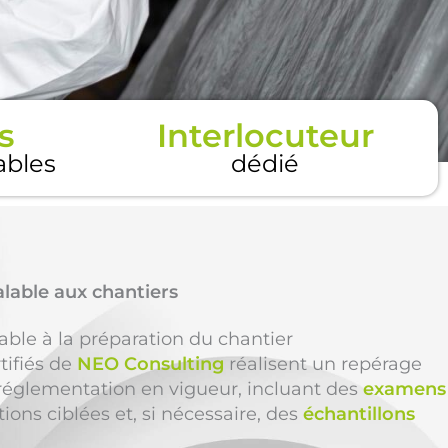
s
Interlocuteur
tables
dédié
alable aux chantiers
able à la préparation du chantier
tifiés de
NEO Consulting
réalisent un repérage
réglementation en vigueur, incluant des
examens
ations ciblées et, si nécessaire, des
échantillons