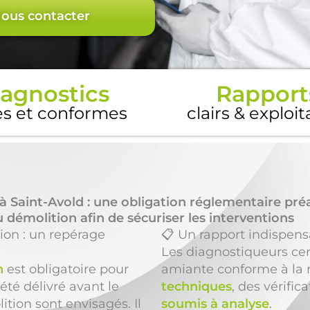
ous contacter
agnostics
Rapport
es et conformes
clairs & exploi
à Saint-Avold : une obligation réglementaire pré
 démolition afin de sécuriser les interventions
ion : un repérage
📋 Un rapport indispens
Les diagnostiqueurs cer
n
est obligatoire pour
amiante conforme à la 
été délivré avant le
techniques
, des vérific
ition sont envisagés. Il
soumis à analyse
.