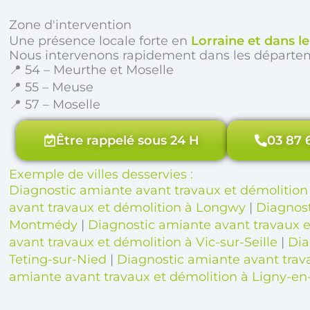
Zone d'intervention
Une présence locale forte en
Lorraine et dans l
Nous intervenons rapidement dans les départe
📍 54 – Meurthe et Moselle
📍 55 – Meuse
📍 57 – Moselle
Être rappelé sous 24 H
03 87 
Exemple de villes desservies :
Diagnostic amiante avant travaux et démolition 
avant travaux et démolition à Longwy
|
Diagnost
Montmédy
|
Diagnostic amiante avant travaux 
avant travaux et démolition à Vic-sur-Seille
|
Dia
Teting-sur-Nied
|
Diagnostic amiante avant trav
amiante avant travaux et démolition à Ligny-en