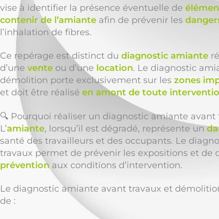
vise à identifier la présence éventuelle de
élément
contenir de l’amiante
afin de prévenir les
dangers
l’inhalation de fibres.
Ce repérage est distinct du
diagnostic amiante
ré
d’une
vente
ou d’une
location
. Le diagnostic ami
démolition porte exclusivement sur les
zones imp
et doit être réalisé
en amont de toute interventi
🔍 Pourquoi réaliser un diagnostic amiante avant
L’
amiante
, lorsqu’il est dégradé, représente un
da
santé des travailleurs et des occupants. Le diagn
travaux permet de prévenir les expositions et de d
prévention
aux conditions d’intervention.
Le diagnostic amiante avant travaux et démolit
de :