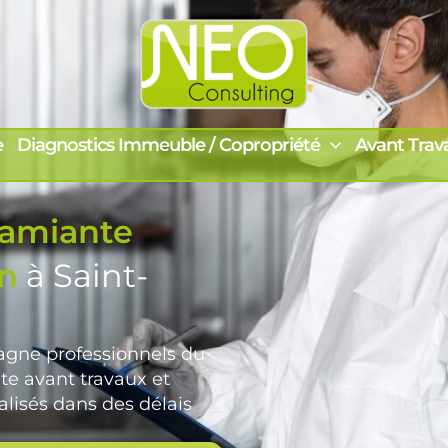
e
Diagnostics Immeuble / Copropriété
Avant Trav
 amiante
on
à Saint-
ne professionnels du
te avant travaux et
alisés dans des délais