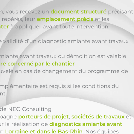
ion, vous recevez un
document structuré
précisant
 repérés, leur
emplacement précis
et les
cter
à appliquer avant toute intervention.
e validité d’un diagnostic amiante avant travaux
miante avant travaux ou démolition est valable
re concerné par le chantier
enouvelé en cas de changement du programme de
plémentaire est requis si les conditions du
nt
n de NEO Consulting
pagne
porteurs de projet
,
sociétés de travaux
et
r la réalisation de
diagnostics amiante avant
en
Lorraine et dans le Bas-Rhin
. Nos équipes