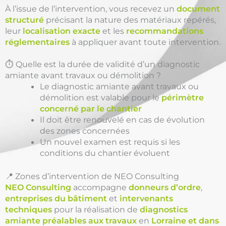
À l’issue de l’intervention, vous recevez un
document
structuré
précisant la nature des matériaux repérés,
leur
localisation exacte
et les
recommandations
réglementaires
à appliquer avant toute intervention.
⏱️ Quelle est la durée de validité d’un diagnostic
amiante avant travaux ou démolition ?
Le diagnostic amiante avant travaux ou
démolition est valable pour le
périmètre
concerné par le chantier
Il doit être renouvelé en cas de évolution
des zones concernées
Un nouvel examen est requis si les
conditions du chantier évoluent
📍 Zones d’intervention de NEO Consulting
NEO Consulting
accompagne
donneurs d’ordre
,
entreprises du bâtiment
et
intervenants
techniques
pour la réalisation de
diagnostics
amiante préalables aux travaux
en
Lorraine et dans