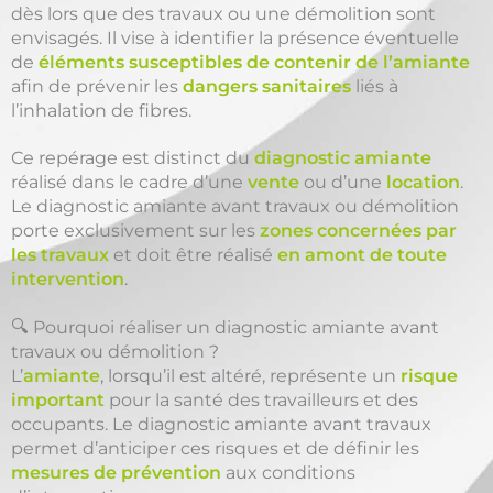
dès lors que des travaux ou une démolition sont
envisagés. Il vise à identifier la présence éventuelle
de
éléments susceptibles de contenir de l’amiante
afin de prévenir les
dangers sanitaires
liés à
l’inhalation de fibres.
Ce repérage est distinct du
diagnostic amiante
réalisé dans le cadre d’une
vente
ou d’une
location
.
Le diagnostic amiante avant travaux ou démolition
porte exclusivement sur les
zones concernées par
les travaux
et doit être réalisé
en amont de toute
intervention
.
🔍 Pourquoi réaliser un diagnostic amiante avant
travaux ou démolition ?
L’
amiante
, lorsqu’il est altéré, représente un
risque
important
pour la santé des travailleurs et des
occupants. Le diagnostic amiante avant travaux
permet d’anticiper ces risques et de définir les
mesures de prévention
aux conditions