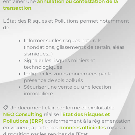
entraîner une
annulation ou contestation de la
transaction
.
L’État des Risques et Pollutions permet notamment
de :
Informer sur les risques naturels
(inondations, glissements de terrain, aléas
sismiques…)
Signaler les risques miniers et
technologiques
Indiquer les zones concernées par la
présence de sols pollués
Sécuriser une vente ou une location
immobilière
📋 Un document clair, conforme et exploitable
NEO Consulting
réalise l’
État des Risques et
Pollutions (ERP)
conformément à la réglementation
en vigueur, à partir des
données officielles
mises à
disposition par les services de l’État.