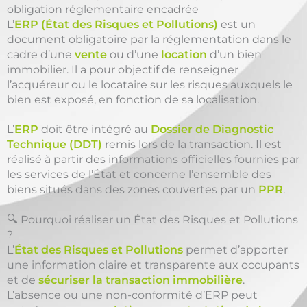
obligation réglementaire encadrée
L’
ERP (État des Risques et Pollutions)
est un
document obligatoire par la réglementation dans le
cadre d’une
vente
ou d’une
location
d’un bien
immobilier. Il a pour objectif de renseigner
l’acquéreur ou le locataire sur les risques auxquels le
bien est exposé, en fonction de sa localisation.
L’
ERP
doit être intégré au
Dossier de Diagnostic
Technique (DDT)
remis lors de la transaction. Il est
réalisé à partir des informations officielles fournies par
les services de l’État et concerne l’ensemble des
biens situés dans des zones couvertes par un
PPR
.
🔍 Pourquoi réaliser un État des Risques et Pollutions
?
L’
État des Risques et Pollutions
permet d’apporter
une information claire et transparente aux occupants
et de
sécuriser la transaction immobilière
.
L’absence ou une non-conformité d’ERP peut