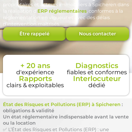
propriétaires et acteurs immobiliers à Spicheren dans
la réalisation d’
ERP réglementaires
, conformes à la
réglementation en vigueur et avec des délais
d’intervention maîtrisés.
Être rappelé
Nous contacter
+ 20 ans
Diagnostics
d'expérience
fiables et conformes
Rapports
Interlocuteur
clairs & exploitables
dédié
État des Risques et Pollutions (ERP) à Spicheren
:
obligations & validité
Un état réglementaire indispensable avant la vente
ou la location
✅ L’État des Risques et Pollutions (ERP) : une