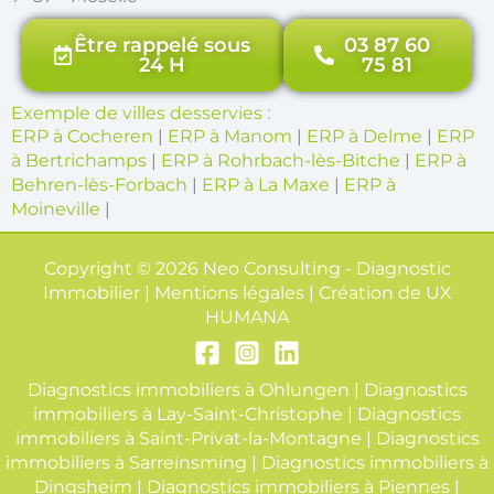
Être rappelé sous
03 87 60
24 H
75 81
Exemple de villes desservies :
ERP à Cocheren
|
ERP à Manom
|
ERP à Delme
|
ERP
à Bertrichamps
|
ERP à Rohrbach-lès-Bitche
|
ERP à
Behren-lès-Forbach
|
ERP à La Maxe
|
ERP à
Moineville
|
Copyright © 2026 Neo Consulting - Diagnostic
Immobilier | Mentions légales | Création de
UX
HUMANA
Diagnostics immobiliers à Ohlungen
|
Diagnostics
immobiliers à Lay-Saint-Christophe
|
Diagnostics
immobiliers à Saint-Privat-la-Montagne
|
Diagnostics
immobiliers à Sarreinsming
|
Diagnostics immobiliers à
Dingsheim
|
Diagnostics immobiliers à Piennes
|