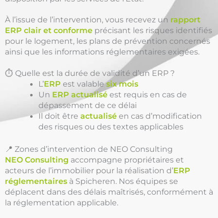
À l’issue de l’intervention, vous recevez un
rapport
ERP clair et conforme
précisant les risques identifiés
pour le logement, les plans de prévention concernés
ainsi que les informations réglementaires exigées.
⏱️ Quelle est la durée de validité d’un ERP ?
L’
ERP
est valable
six mois
Un
ERP actualisé
est requis en cas de
dépassement de ce délai
Il doit être
actualisé
en cas d’modification
des risques ou des textes applicables
📍 Zones d’intervention de NEO Consulting
NEO Consulting
accompagne propriétaires et
acteurs de l’immobilier pour la réalisation d’
ERP
réglementaires
à Spicheren. Nos équipes se
déplacent dans des délais maîtrisés, conformément à
la réglementation applicable.