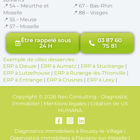
📍 54 – Meurthe et
📍 67 – Bas-Rhin
Moselle
📍 88 – Vosges
📍 55 – Meuse
📍 57 – Moselle
Être rappelé sous
03 87 60
24 H
75 81
Exemple de villes desservies :
ERP à Dieuze
|
ERP à Aumetz
|
ERP à Stuckange
|
ERP à Lutzelhouse
|
ERP à Rurange-lès-Thionville
|
ERP à Entrange
|
ERP à Crusnes
|
ERP à Lexy
|
Copyright © 2026 Neo Consulting - Diagnostic
Immobilier | Mentions légales | Création de
UX
HUMANA
Diagnostics immobiliers à Roussy-le-Village
|
Diagnostics immobiliers à Flavigny-sur-Moselle
|