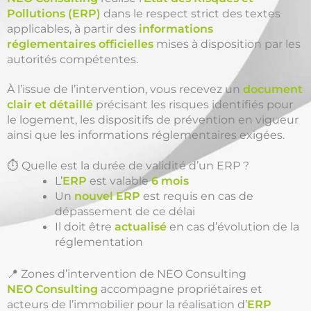
Pollutions (ERP)
dans le respect strict des textes
applicables, à partir des
informations
réglementaires officielles
mises à disposition par les
autorités compétentes.
À l’issue de l’intervention, vous recevez un
document
clair et détaillé
précisant les risques identifiés pour
le logement, les dispositifs de prévention en vigueur
ainsi que les informations réglementaires exigées.
⏱️ Quelle est la durée de validité d’un ERP ?
L’
ERP
est valable
6 mois
Un
nouvel ERP
est requis en cas de
dépassement de ce délai
Il doit être
actualisé
en cas d’évolution de la
réglementation
📍 Zones d’intervention de NEO Consulting
NEO Consulting
accompagne propriétaires et
acteurs de l’immobilier pour la réalisation d’
ERP