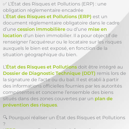
✅ L’État des Risques et Pollutions (ERP) : une
obligation réglementaire encadrée
L’
État des Risques et Pollutions (ERP)
est un
document réglementaire obligatoire dans le cadre
d’une
cession immobilière
ou d’une
mise en
location
d’un bien immobilier. Il a pour objectif de
renseigner l’acquéreur ou le locataire sur les risques
auxquels le bien est exposé, en fonction de la
situation géographique du bien.
L’
État des Risques et Pollutions
doit être intégré au
Dossier de Diagnostic Technique (DDT)
remis lors de
la signature de l’acte ou du bail. Il est établi à partir
des informations officielles fournies par les autorités
compétentes et concerne l’ensemble des biens
situés dans des zones couvertes par un
plan de
prévention des risques
.
🔍 Pourquoi réaliser un État des Risques et Pollutions
?