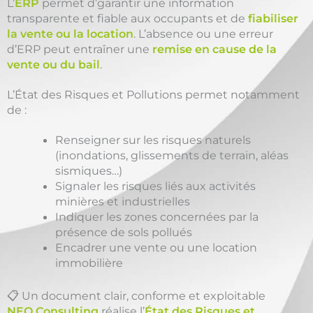
L’
ERP
permet d’garantir une information
transparente et fiable aux occupants et de
fiabiliser
la vente ou la location
. L’absence ou une erreur
d’ERP peut entraîner une
remise en cause de la
vente ou du bail
.
L’État des Risques et Pollutions permet notamment
de :
Renseigner sur les risques naturels
(inondations, glissements de terrain, aléas
sismiques…)
Signaler les risques liés aux activités
minières et industrielles
Indiquer les zones concernées par la
présence de sols pollués
Encadrer une vente ou une location
immobilière
📋 Un document clair, conforme et exploitable
NEO Consulting
réalise l’
État des Risques et