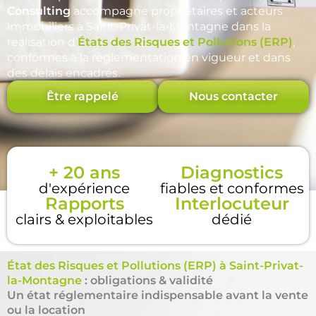
Consulting
accompagne propriétaires et acteurs
immobiliers à Saint-Privat-la-Montagne dans la
réalisation d’
États des Risques et Pollutions (ERP)
,
conformes à la réglementation en vigueur et dans
des délais encadrés.
Être rappelé
Nous contacter
+ 20 ans
Diagnostics
d'expérience
fiables et conformes
Rapports
Interlocuteur
clairs & exploitables
dédié
État des Risques et Pollutions (ERP) à Saint-Privat-
la-Montagne
: obligations & validité
Un état réglementaire indispensable avant la vente
ou la location