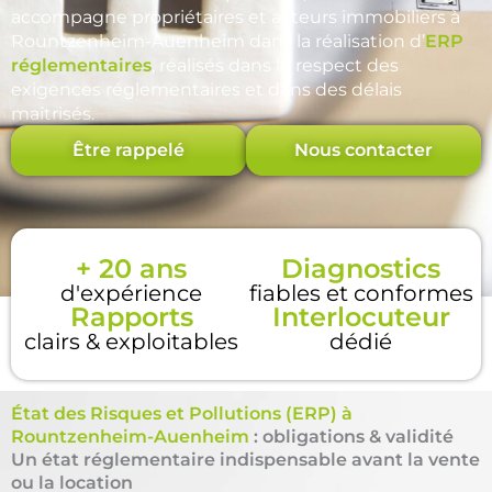
accompagne propriétaires et acteurs immobiliers à
Rountzenheim-Auenheim dans la réalisation d’
ERP
réglementaires
, réalisés dans le respect des
exigences réglementaires et dans des délais
maîtrisés.
Être rappelé
Nous contacter
+ 20 ans
Diagnostics
d'expérience
fiables et conformes
Rapports
Interlocuteur
clairs & exploitables
dédié
État des Risques et Pollutions (ERP) à
Rountzenheim-Auenheim
: obligations & validité
Un état réglementaire indispensable avant la vente
ou la location