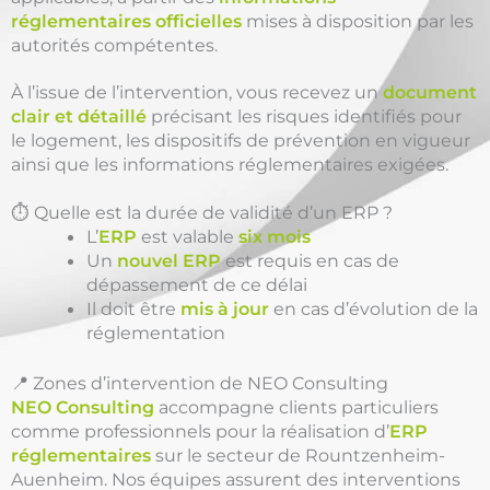
réglementaires officielles
mises à disposition par les
autorités compétentes.
À l’issue de l’intervention, vous recevez un
document
clair et détaillé
précisant les risques identifiés pour
le logement, les dispositifs de prévention en vigueur
ainsi que les informations réglementaires exigées.
⏱️ Quelle est la durée de validité d’un ERP ?
L’
ERP
est valable
six mois
Un
nouvel ERP
est requis en cas de
dépassement de ce délai
Il doit être
mis à jour
en cas d’évolution de la
réglementation
📍 Zones d’intervention de NEO Consulting
NEO Consulting
accompagne clients particuliers
comme professionnels pour la réalisation d’
ERP
réglementaires
sur le secteur de Rountzenheim-
Auenheim. Nos équipes assurent des interventions