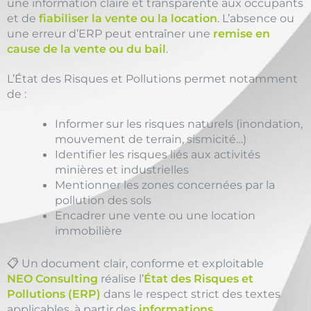
une information claire et transparente aux occupants
et de
fiabiliser la vente ou la location
. L’absence ou
une erreur d’ERP peut entraîner une
remise en
cause de la vente ou du bail
.
L’État des Risques et Pollutions permet notamment
de :
Informer sur les risques naturels (inondation,
mouvement de terrain, sismicité…)
Identifier les risques liés aux activités
minières et industrielles
Mentionner les zones concernées par la
pollution des sols
Encadrer une vente ou une location
immobilière
📋 Un document clair, conforme et exploitable
NEO Consulting
réalise l’
État des Risques et
Pollutions (ERP)
dans le respect strict des textes
applicables, à partir des
informations