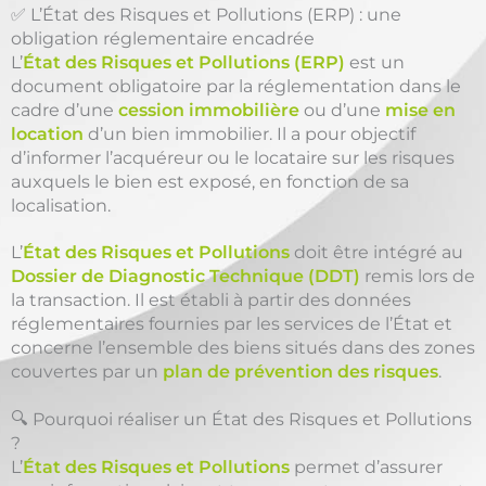
✅ L’État des Risques et Pollutions (ERP) : une
obligation réglementaire encadrée
L’
État des Risques et Pollutions (ERP)
est un
document obligatoire par la réglementation dans le
cadre d’une
cession immobilière
ou d’une
mise en
location
d’un bien immobilier. Il a pour objectif
d’informer l’acquéreur ou le locataire sur les risques
auxquels le bien est exposé, en fonction de sa
localisation.
L’
État des Risques et Pollutions
doit être intégré au
Dossier de Diagnostic Technique (DDT)
remis lors de
la transaction. Il est établi à partir des données
réglementaires fournies par les services de l’État et
concerne l’ensemble des biens situés dans des zones
couvertes par un
plan de prévention des risques
.
🔍 Pourquoi réaliser un État des Risques et Pollutions
?
L’
État des Risques et Pollutions
permet d’assurer