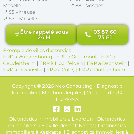
Moselle
📍 88 – Vosges
📍 55 – Meuse
📍 57 – Moselle
Être rappelé sous
03 87 60
24 H
75 81
Exemple de villes desservies :
ERP à Wissembourg
|
ERP à Giraumont
|
ERP à
Geudertheim
|
ERP à Hochfelden
|
ERP à Dachstein
|
ERP à Jezainville
|
ERP à Cutry
|
ERP à Duttlenheim
|
Copyright © 2026 Neo Consulting - Diagnostic
Immobilier | Mentions légales | Création de
UX
HUMANA
Diagnostics immobiliers à Liverdun
|
Diagnostics
immobiliers à Fléville-devant-Nancy
|
Diagnostics
immobiliers à Keskastel
|
Diagnostics immobiliers à