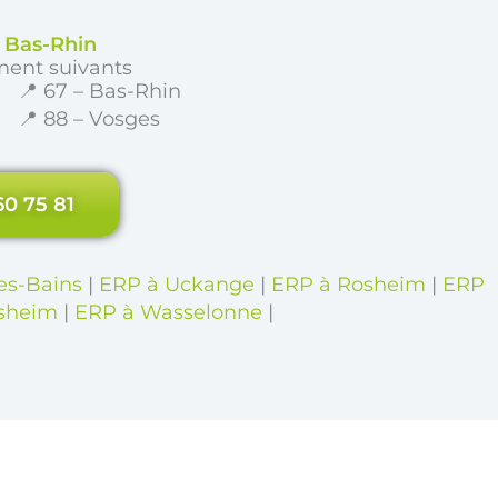
e Bas-Rhin
ment suivants
📍 67 – Bas-Rhin
📍 88 – Vosges
60 75 81
es-Bains
|
ERP à Uckange
|
ERP à Rosheim
|
ERP
lsheim
|
ERP à Wasselonne
|