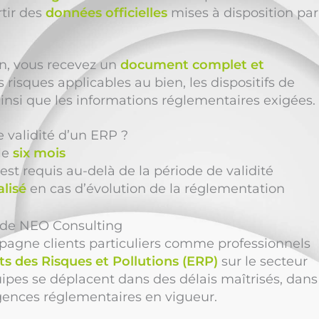
rtir des
données officielles
mises à disposition par
ion, vous recevez un
document complet et
 risques applicables au bien, les dispositifs de
insi que les informations réglementaires exigées.
e validité d’un ERP ?
le
six mois
est requis au-delà de la période de validité
alisé
en cas d’évolution de la réglementation
n de NEO Consulting
gne clients particuliers comme professionnels
ts des Risques et Pollutions (ERP)
sur le secteur
pes se déplacent dans des délais maîtrisés, dans
xigences réglementaires en vigueur.