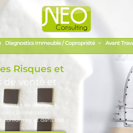
e
Diagnostics Immeuble / Copropriété
Avant Trav
es Risques et
 de vente et
t auprès de clients
dans la réalisation
 et conformes et dans des