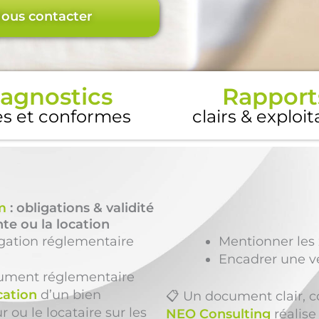
ous contacter
agnostics
Rapport
es et conformes
clairs & exploi
m
: obligations & validité
te ou la location
igation réglementaire
Mentionner les 
Encadrer une v
ument réglementaire
cation
d’un bien
📋 Un document clair, c
r ou le locataire sur les
NEO Consulting
réalise 