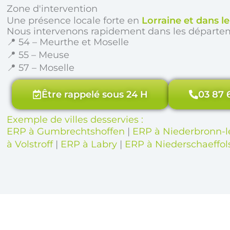
Zone d'intervention
Une présence locale forte en
Lorraine et dans l
Nous intervenons rapidement dans les départe
📍 54 – Meurthe et Moselle
📍 55 – Meuse
📍 57 – Moselle
Être rappelé sous 24 H
03 87 
Exemple de villes desservies :
ERP à Gumbrechtshoffen
|
ERP à Niederbronn-l
à Volstroff
|
ERP à Labry
|
ERP à Niederschaeffo