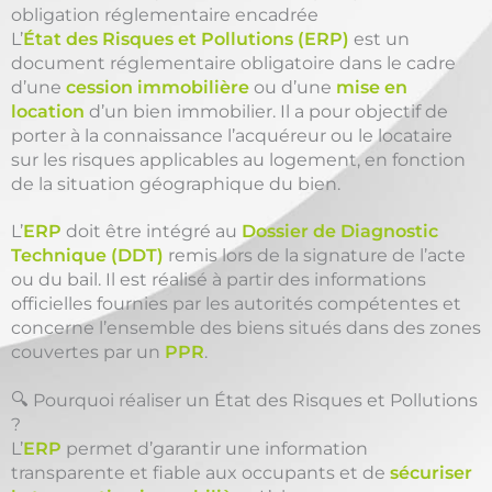
obligation réglementaire encadrée
L’
État des Risques et Pollutions (ERP)
est un
document réglementaire obligatoire dans le cadre
d’une
cession immobilière
ou d’une
mise en
location
d’un bien immobilier. Il a pour objectif de
porter à la connaissance l’acquéreur ou le locataire
sur les risques applicables au logement, en fonction
de la situation géographique du bien.
L’
ERP
doit être intégré au
Dossier de Diagnostic
Technique (DDT)
remis lors de la signature de l’acte
ou du bail. Il est réalisé à partir des informations
officielles fournies par les autorités compétentes et
concerne l’ensemble des biens situés dans des zones
couvertes par un
PPR
.
🔍 Pourquoi réaliser un État des Risques et Pollutions
?
L’
ERP
permet d’garantir une information
transparente et fiable aux occupants et de
sécuriser