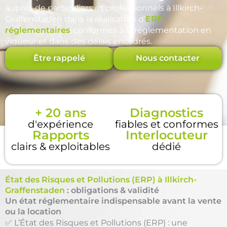
auprès de particuliers et professionnels à Illkirch-
Graffenstaden dans la réalisation d’
ERP
réglementaires
, conformes à la réglementation en
vigueur et dans des délais encadrés.
Être rappelé
Nous contacter
+ 20 ans
Diagnostics
d'expérience
fiables et conformes
Rapports
Interlocuteur
clairs & exploitables
dédié
État des Risques et Pollutions (ERP) à Illkirch-
Graffenstaden
: obligations & validité
Un état réglementaire indispensable avant la vente
ou la location
✅ L’État des Risques et Pollutions (ERP) : une