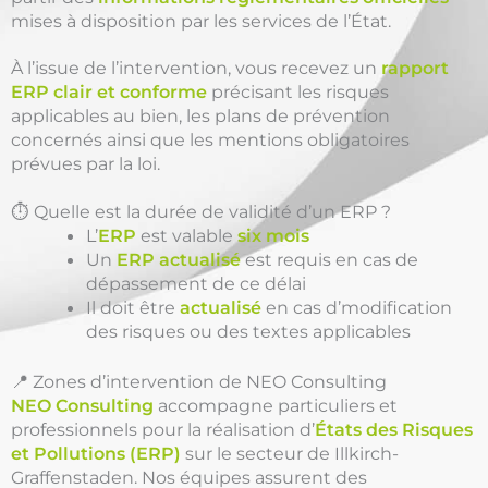
mises à disposition par les services de l’État.
À l’issue de l’intervention, vous recevez un
rapport
ERP clair et conforme
précisant les risques
applicables au bien, les plans de prévention
concernés ainsi que les mentions obligatoires
prévues par la loi.
⏱️ Quelle est la durée de validité d’un ERP ?
L’
ERP
est valable
six mois
Un
ERP actualisé
est requis en cas de
dépassement de ce délai
Il doit être
actualisé
en cas d’modification
des risques ou des textes applicables
📍 Zones d’intervention de NEO Consulting
NEO Consulting
accompagne particuliers et
professionnels pour la réalisation d’
États des Risques
et Pollutions (ERP)
sur le secteur de Illkirch-
Graffenstaden. Nos équipes assurent des