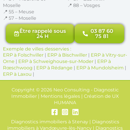
Moselle
📍 88 – Vosges
📍 55 – Meuse
📍 57 – Moselle
Être rappelé sous
03 87 60
24 H
75 81
Exemple de villes desservies :
ERP à Folschviller
|
ERP à Bischwiller
|
ERP à Vitry-sur-
Orne
|
ERP à Schweighouse-sur-Moder
|
ERP à
Rœschwoog
|
ERP à Rédange
|
ERP à Mundolsheim
|
ERP à Laxou
|
Copyright © 2026 Neo Consulting - Diagnostic
Immobilier | Mentions légales | Création de
UX
HUMANA
Diagnostics immobiliers à Stenay
|
Diagnostics
immobiliers à Vandœuvre-lès-Nancy
|
Diagnostics