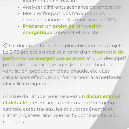
logement après travaux
Analyser différents scénarios de rénovation
Mesurer l’impact des travaux sur les
consommations et les émissions de GES
Préparer un projet de rénovation
énergétique
cohérent et réaliste
📋 Un document clair et exploitable pour vos projets
Le DPE projeté est réalisé à partir d’un
diagnostic de
performance énergétique existant
et d’un descriptif
précis des travaux envisagés (isolation, chauffage,
ventilation, production d’eau chaude, etc.). Les
calculs sont effectués conformément à la méthode
officielle en vigueur.
À l’issue de l’étude, vous recevez un
document clair
et détaillé
présentant la performance énergétique
estimée après travaux, les étiquettes énergie et
climat projetées, ainsi que les hypothèses de calcul
retenues.