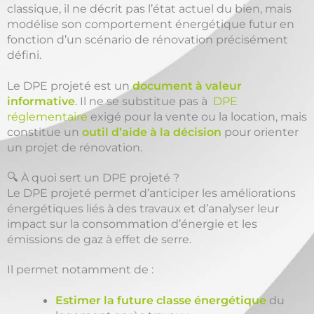
classique, il ne décrit pas l’état actuel du bien, mais
modélise son comportement énergétique futur en
fonction d’un scénario de rénovation précisément
défini.
Le DPE projeté est un
document à valeur
informative
. Il ne se substitue pas à
DPE
réglementaire
exigé pour la vente ou la location, mais
constitue un
outil d’aide à la décision
pour orienter
un projet de rénovation.
🔍 À quoi sert un DPE projeté ?
Le DPE projeté permet d’anticiper les améliorations
énergétiques liés à des travaux et d’analyser leur
impact sur la consommation d’énergie et les
émissions de gaz à effet de serre.
Il permet notamment de :
Estimer la future classe énergétique
du