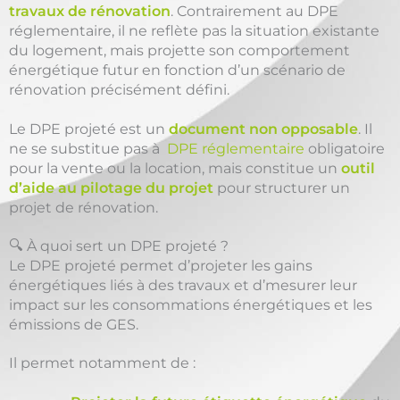
travaux de rénovation
. Contrairement au DPE
réglementaire, il ne reflète pas la situation existante
du logement, mais projette son comportement
énergétique futur en fonction d’un scénario de
rénovation précisément défini.
Le DPE projeté est un
document non opposable
. Il
ne se substitue pas à
DPE réglementaire
obligatoire
pour la vente ou la location, mais constitue un
outil
d’aide au pilotage du projet
pour structurer un
projet de rénovation.
🔍 À quoi sert un DPE projeté ?
Le DPE projeté permet d’projeter les gains
énergétiques liés à des travaux et d’mesurer leur
impact sur les consommations énergétiques et les
émissions de GES.
Il permet notamment de :