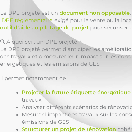
Le DPE projeté est un
document non opposable
DPE réglementaire
exigé pour la vente ou la loca
outil d’aide au pilotage du projet
pour sécuriser u
🔍 À quoi sert un DPE projeté ?
Le DPE projeté permet d’anticiper les amélioratio
des travaux et d’mesurer leur impact sur les co
énergétiques et les émissions de GES.
Il permet notamment de :
Projeter la future étiquette énergétique
travaux
Analyser différents scénarios de rénovati
Mesurer l’impact des travaux sur les con
émissions de GES
Structurer un projet de rénovation
cohére