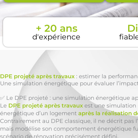
+ 20 ans
Di
d'expérience
fiabl
DPE projeté après travaux
: estimer la performan
Une simulation énergétique pour évaluer l’impact
✅ Le DPE projeté : une simulation énergétique ap
Le
DPE projeté après travaux
est une simulation
énergétique d’un logement
après la réalisation 
Contrairement au DPE classique, il ne décrit pas l
mais modélise son comportement énergétique fut
scénario de rénovation précisément défini.