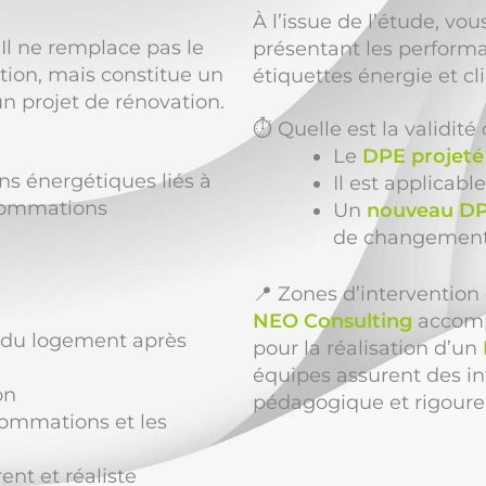
À l’issue de l’étude, vo
. Il ne remplace pas le
présentant les performa
tion, mais constitue un
étiquettes énergie et cl
n projet de rénovation.
⏱️ Quelle est la validit
Le
DPE projeté 
ns énergétiques liés à
Il est applicabl
nsommations
Un
nouveau DPE
de changement
📍 Zones d’interventio
NEO Consulting
accompa
du logement après
pour la réalisation d’un
équipes assurent des in
on
pédagogique et rigoureus
sommations et les
nt et réaliste