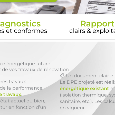
agnostics
Rapport
es et conformes
clairs & exploi
ce énergétique future
 de vos travaux de rénovation
📋 Un document clair et
rès travaux
Le DPE projeté est réali
 de la performance
énergétique existant
et
de travaux
.
(isolation thermique, s
’état actuel du bien,
sanitaire, etc.). Les ca
ur en fonction d’un
en vigueur.