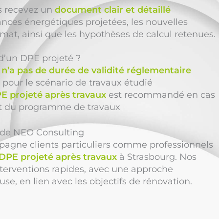
us recevez un
document clair et détaillé
nces énergétiques projetées, les nouvelles
imat, ainsi que les hypothèses de calcul retenues.
é d’un DPE projeté ?
n’a pas de durée de validité réglementaire
e pour le scénario de travaux étudié
 projeté après travaux
est recommandé en cas
 du programme de travaux
n de NEO Consulting
gne clients particuliers comme professionnels
DPE projeté après travaux
à Strasbourg. Nos
terventions rapides, avec une approche
e, en lien avec les objectifs de rénovation.