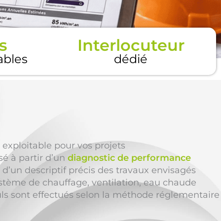
s
Interlocuteur
tables
dédié
 exploitable pour vos projets
sé à partir d’un
diagnostic de performance
 d’un descriptif précis des travaux envisagés
ystème de chauffage, ventilation, eau chaude
lculs sont effectués selon la méthode réglementaire