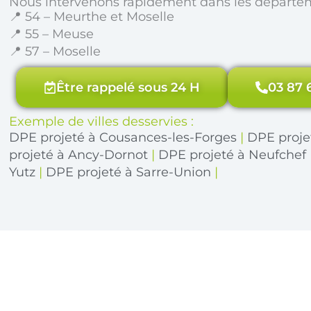
Nous intervenons rapidement dans les départe
📍 54 – Meurthe et Moselle
📍 55 – Meuse
📍 57 – Moselle
Être rappelé sous 24 H
03 87 
Exemple de villes desservies :
DPE projeté à Cousances-les-Forges
|
DPE proje
projeté à Ancy-Dornot
|
DPE projeté à Neufchef
Yutz
|
DPE projeté à Sarre-Union
|