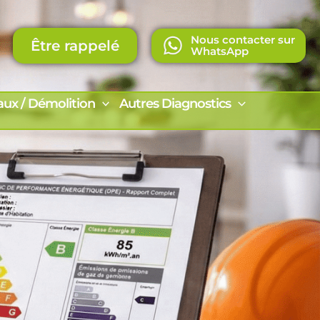
Nous contacter sur
Être rappelé
WhatsApp
aux / Démolition
Autres Diagnostics