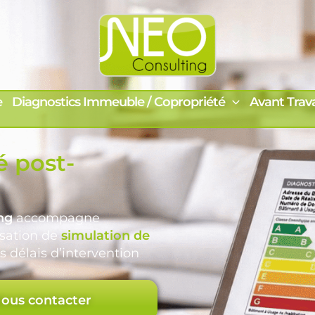
e
Diagnostics Immeuble / Copropriété
Avant Trav
é post-
ng
accompagne
isation de
simulation de
s délais d’intervention
ous contacter