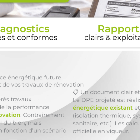
agnostics
Rapport
es et conformes
clairs & exploi
ce énergétique future
 de vos travaux de rénovation
📋 Un document clair et
rès travaux
Le DPE projeté est réali
de la performance
énergétique existant
et
ovation
. Contrairement
(isolation thermique, s
el du bien, mais
sanitaire, etc.). Les c
 fonction d’un scénario
officielle en vigueur.