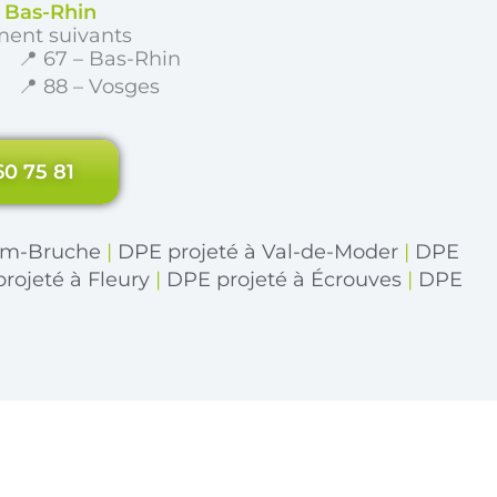
e Bas-Rhin
ment suivants
📍 67 – Bas-Rhin
📍 88 – Vosges
60 75 81
eim-Bruche
|
DPE projeté à Val-de-Moder
|
DPE
rojeté à Fleury
|
DPE projeté à Écrouves
|
DPE