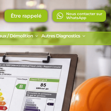
Nous contacter sur
Être rappelé
WhatsApp
aux / Démolition
Autres Diagnostics