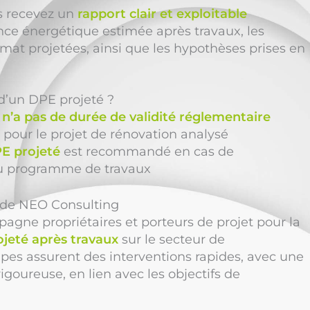
us recevez un
rapport clair et exploitable
ce énergétique estimée après travaux, les
imat projetées, ainsi que les hypothèses prises en
é d’un DPE projeté ?
n’a pas de durée de validité réglementaire
e pour le projet de rénovation analysé
E projeté
est recommandé en cas de
 programme de travaux
n de NEO Consulting
gne propriétaires et porteurs de projet pour la
jeté après travaux
sur le secteur de
pes assurent des interventions rapides, avec une
igoureuse, en lien avec les objectifs de