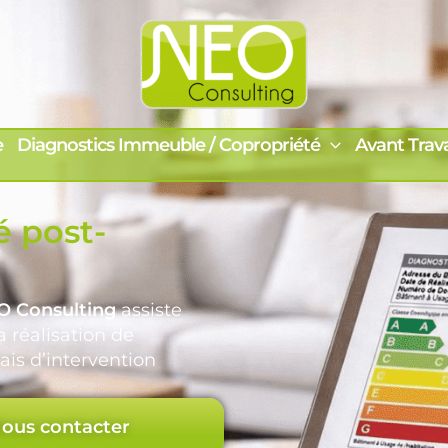
e
Diagnostics Immeuble / Copropriété
Avant Trav
é post-
O Consulting
assiste
 réalisation de
ais d’intervention
ous contacter