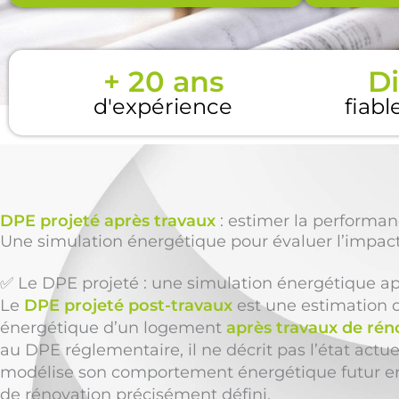
+ 20 ans
Di
d'expérience
fiabl
DPE projeté après travaux
: estimer la performan
Une simulation énergétique pour évaluer l’impact
✅ Le DPE projeté : une simulation énergétique ap
Le
DPE projeté post-travaux
est une estimation 
énergétique d’un logement
après travaux de rén
au DPE réglementaire, il ne décrit pas l’état actu
modélise son comportement énergétique futur en
de rénovation précisément défini.