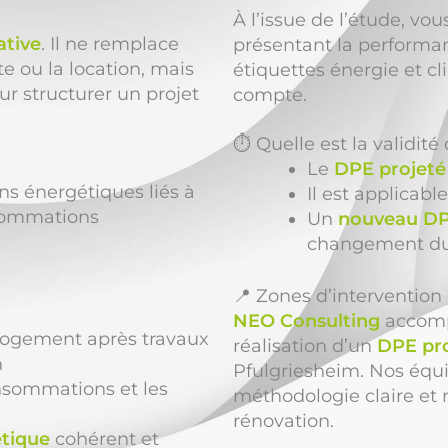
À l’issue de l’étude, vo
ative
. Il ne remplace
présentant la performan
te ou la location, mais
étiquettes énergie et cl
r structurer un projet
compte.
⏱️ Quelle est la validit
Le
DPE projeté 
ns énergétiques liés à
Il est applicabl
nsommations
Un
nouveau DP
changement du
📍 Zones d’interventio
NEO Consulting
accompa
ogement après travaux
réalisation d’un
DPE pro
n
Pfulgriesheim. Nos équi
onsommations et les
méthodologie claire et r
rénovation.
étique
cohérent et