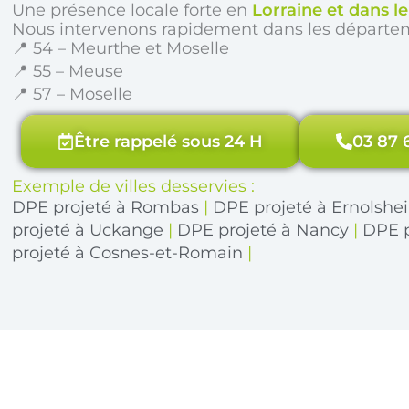
Une présence locale forte en
Lorraine et dans l
Nous intervenons rapidement dans les départe
📍 54 – Meurthe et Moselle
📍 55 – Meuse
📍 57 – Moselle
Être rappelé sous 24 H
03 87 
Exemple de villes desservies :
DPE projeté à Rombas
|
DPE projeté à Ernolsh
projeté à Uckange
|
DPE projeté à Nancy
|
DPE p
projeté à Cosnes-et-Romain
|