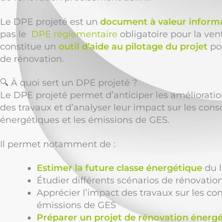
Le DPE projeté est un
document à valeur inform
pas le
DPE réglementaire
obligatoire pour la ven
constitue un
outil d’aide au pilotage du projet
pou
de rénovation.
🔍 À quoi sert un DPE projeté ?
Le DPE projeté permet d’anticiper les amélioratio
des travaux et d’analyser leur impact sur les co
énergétiques et les émissions de GES.
Il permet notamment de :
Estimer la future classe énergétique
du l
Étudier différents scénarios de rénovatio
Apprécier l’impact des travaux sur les c
émissions de GES
Préparer un projet de rénovation énerg