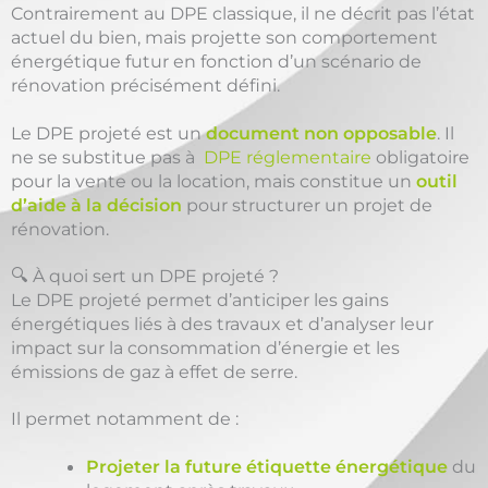
Contrairement au DPE classique, il ne décrit pas l’état
actuel du bien, mais projette son comportement
énergétique futur en fonction d’un scénario de
rénovation précisément défini.
Le DPE projeté est un
document non opposable
. Il
ne se substitue pas à
DPE réglementaire
obligatoire
pour la vente ou la location, mais constitue un
outil
d’aide à la décision
pour structurer un projet de
rénovation.
🔍 À quoi sert un DPE projeté ?
Le DPE projeté permet d’anticiper les gains
énergétiques liés à des travaux et d’analyser leur
impact sur la consommation d’énergie et les
émissions de gaz à effet de serre.
Il permet notamment de :
Projeter la future étiquette énergétique
du