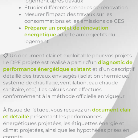
logement après travaux
Étudier différents scénarios de rénovation
Mesurer l’impact des travaux sur les
consommations et les émissions de GES
Préparer un projet de rénovation
énergétique
adapté aux objectifs du
logement
📋 Un document clair et exploitable pour vos projets
Le DPE projeté est réalisé à partir d’un
diagnostic de
performance énergétique existant
et d’un descriptif
détaillé des travaux envisagés (isolation thermique,
système de chauffage, ventilation, eau chaude
sanitaire, etc.). Les calculs sont effectués
conformément à la méthode officielle en vigueur.
À l’issue de l’étude, vous recevez un
document clair
et détaillé
présentant les performances
énergétiques projetées, les étiquettes énergie et
climat projetées, ainsi que les hypothèses prises en
compte.