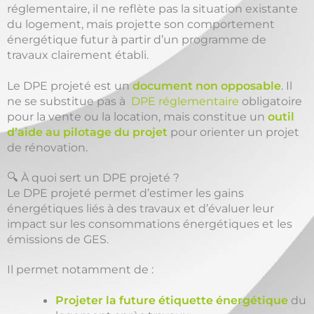
réglementaire, il ne reflète pas la situation existante
du logement, mais projette son comportement
énergétique futur à partir d’un programme de
travaux clairement établi.
Le DPE projeté est un
document non opposable
. Il
ne se substitue pas à
DPE réglementaire
obligatoire
pour la vente ou la location, mais constitue un
outil
d’aide au pilotage du projet
pour orienter un projet
de rénovation.
🔍 À quoi sert un DPE projeté ?
Le DPE projeté permet d’estimer les gains
énergétiques liés à des travaux et d’évaluer leur
impact sur les consommations énergétiques et les
émissions de GES.
Il permet notamment de :
Projeter la future étiquette énergétique
du