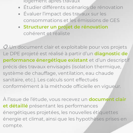
logement après travaux
Étudier différents scénarios de rénovation
Évaluer l’impact des travaux sur les
consommations et les émissions de GES
Structurer un projet de rénovation
cohérent et réaliste
📋 Un document clair et exploitable pour vos projets
Le DPE projeté est réalisé à partir d’un
diagnostic de
performance énergétique existant
et d’un descriptif
précis des travaux envisagés (isolation thermique,
système de chauffage, ventilation, eau chaude
sanitaire, etc.). Les calculs sont effectués
conformément à la méthode officielle en vigueur.
À l’issue de l’étude, vous recevez un
document clair
et détaillé
présentant les performances
énergétiques projetées, les nouvelles étiquettes
énergie et climat, ainsi que les hypothèses prises en
compte.