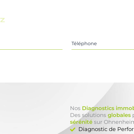
z
Téléphone
Nos
Diagnostics immob
Des solutions
globales
p
sérénité
sur Ohnenhei
Diagnostic de Perf