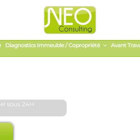
e
Diagnostics Immeuble / Copropriété
Avant Trav
enheim
ne particuliers et
de diagnostics
 rapides.
el sous 24H