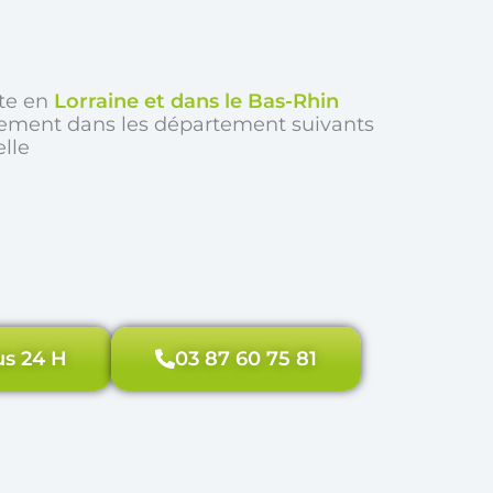
rte en
Lorraine et dans le Bas-Rhin
ement dans les département suivants
lle
us 24 H
03 87 60 75 81