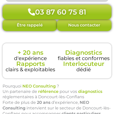
03 87 60 75 81
Être rappelé
Nous contacter
+ 20 ans
Diagnostics
d'expérience
fiables et conformes
Rapports
Interlocuteur
clairs & exploitables
dédié
Pourquoi
NEO Consulting
?
Un partenaire de
référence
pour vos
diagnostics
réglementaires à Doncourt-lès-Conflans
Forte de plus de
20 ans
d’expérience,
NEO
Consulting
intervient sur le secteur de Doncourt-lès-
Conflans pour accompagner
clients particuliers