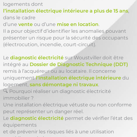
logements dont
l’installation électrique intérieure a plus de 15 ans
,
dans le cadre
d’une
vente
ou d’une
mise en location
.
Il a pour objectif d’identifier les anomalies pouvant
présenter un risque pour la sécurité des occupants
(électrocution, incendie, court-circuit).
Le
diagnostic électricité
sur Woustviller doit être
intégré au
Dossier de Diagnostic Technique (DDT)
remis à l’acquéreur ou au locataire. Il concerne
uniquement
l’installation électrique intérieure
du
logement,
sans démontage ni travaux
.
🔍 Pourquoi réaliser un diagnostic électricité
immobilier ?
Une installation électrique vétuste ou non conforme
peut représenter un danger réel.
Le
diagnostic électricité
permet de vérifier l’état des
équipements
et de prévenir les risques liés à une utilisation