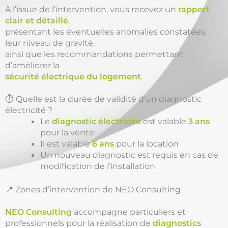
À l’issue de l’intervention, vous recevez un
rapport
clair et détaillé
,
présentant les éventuelles anomalies constatées,
leur niveau de gravité,
ainsi que les recommandations permettant
d’améliorer la
sécurité électrique du logement
.
⏱️ Quelle est la durée de validité d’un diagnostic
électricité ?
Le
diagnostic électricité
est valable
3 ans
pour la vente
Il est valable
6 ans
pour la location
Un nouveau diagnostic est requis en cas de
modification de l’installation
📍 Zones d’intervention de NEO Consulting
NEO Consulting
accompagne particuliers et
professionnels pour la réalisation de
diagnostics