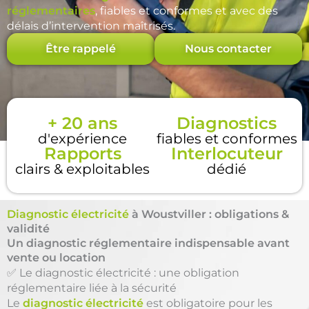
réglementaires
, fiables et conformes et avec des
délais d’intervention maîtrisés.
Être rappelé
Nous contacter
+ 20 ans
Diagnostics
d'expérience
fiables et conformes
Rapports
Interlocuteur
clairs & exploitables
dédié
Diagnostic électricité
à Woustviller : obligations &
validité
Un diagnostic réglementaire indispensable avant
vente ou location
✅ Le diagnostic électricité : une obligation
réglementaire liée à la sécurité
Le
diagnostic électricité
est obligatoire pour les