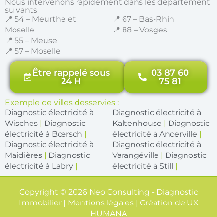
Nous intervenons rapidement dans les département
suivants
📍 54 – Meurthe et
📍 67 – Bas-Rhin
Moselle
📍 88 – Vosges
📍 55 – Meuse
📍 57 – Moselle
Être rappelé sous
03 87 60
24 H
75 81
Exemple de villes desservies :
Diagnostic électricité à
Diagnostic électricité à
Wisches
|
Diagnostic
Kaltenhouse
|
Diagnostic
électricité à Bœrsch
|
électricité à Ancerville
|
Diagnostic électricité à
Diagnostic électricité à
Maidières
|
Diagnostic
Varangéville
|
Diagnostic
électricité à Labry
|
électricité à Still
|
Copyright © 2026 Neo Consulting - Diagnostic
Immobilier | Mentions légales | Création de
UX
HUMANA