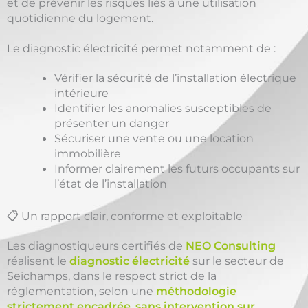
et de prévenir les risques liés à une utilisation
quotidienne du logement.
Le diagnostic électricité permet notamment de :
Vérifier la sécurité de l’installation électrique
intérieure
Identifier les anomalies susceptibles de
présenter un danger
Sécuriser une vente ou une location
immobilière
Informer clairement les futurs occupants sur
l’état de l’installation
📋 Un rapport clair, conforme et exploitable
Les diagnostiqueurs certifiés de
NEO Consulting
réalisent le
diagnostic électricité
sur le secteur de
Seichamps, dans le respect strict de la
réglementation, selon une
méthodologie
strictement encadrée
,
sans intervention sur