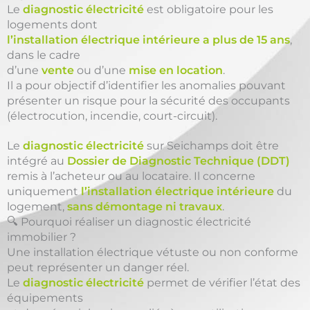
Le
diagnostic électricité
est obligatoire pour les
logements dont
l’installation électrique intérieure a plus de 15 ans
,
dans le cadre
d’une
vente
ou d’une
mise en location
.
Il a pour objectif d’identifier les anomalies pouvant
présenter un risque pour la sécurité des occupants
(électrocution, incendie, court-circuit).
Le
diagnostic électricité
sur Seichamps doit être
intégré au
Dossier de Diagnostic Technique (DDT)
remis à l’acheteur ou au locataire. Il concerne
uniquement
l’installation électrique intérieure
du
logement,
sans démontage ni travaux
.
🔍 Pourquoi réaliser un diagnostic électricité
immobilier ?
Une installation électrique vétuste ou non conforme
peut représenter un danger réel.
Le
diagnostic électricité
permet de vérifier l’état des
équipements