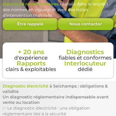
électricité réglementaires
, réalisés dans le respect
des normes en vigueur et avec des délais
d’intervention maîtrisés.
Être rappelé
Nous contacter
+ 20 ans
Diagnostics
d'expérience
fiables et conformes
Rapports
Interlocuteur
clairs & exploitables
dédié
Diagnostic électricité
à Seichamps : obligations &
validité
Un diagnostic réglementaire indispensable avant
vente ou location
✅ Le diagnostic électricité : une obligation
réglementaire liée à la sécurité