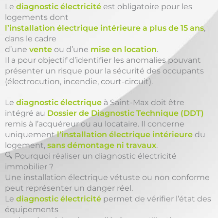
Le
diagnostic électricité
est obligatoire pour les
logements dont
l’installation électrique intérieure a plus de 15 ans
,
dans le cadre
d’une
vente
ou d’une
mise en location
.
Il a pour objectif d’identifier les anomalies pouvant
présenter un risque pour la sécurité des occupants
(électrocution, incendie, court-circuit).
Le
diagnostic électrique
à Saint-Max doit être
intégré au
Dossier de Diagnostic Technique (DDT)
remis à l’acquéreur ou au locataire. Il concerne
uniquement
l’installation électrique intérieure
du
logement,
sans démontage ni travaux
.
🔍 Pourquoi réaliser un diagnostic électricité
immobilier ?
Une installation électrique vétuste ou non conforme
peut représenter un danger réel.
Le
diagnostic électricité
permet de vérifier l’état des
équipements