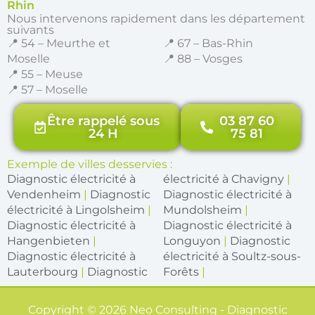
Rhin
Nous intervenons rapidement dans les département
suivants
📍 54 – Meurthe et
📍 67 – Bas-Rhin
Moselle
📍 88 – Vosges
📍 55 – Meuse
📍 57 – Moselle
Être rappelé sous
03 87 60
24 H
75 81
Exemple de villes desservies :
Diagnostic électricité à
électricité à Chavigny
|
Vendenheim
|
Diagnostic
Diagnostic électricité à
électricité à Lingolsheim
|
Mundolsheim
|
Diagnostic électricité à
Diagnostic électricité à
Hangenbieten
|
Longuyon
|
Diagnostic
Diagnostic électricité à
électricité à Soultz-sous-
Lauterbourg
|
Diagnostic
Forêts
|
Copyright © 2026 Neo Consulting - Diagnostic