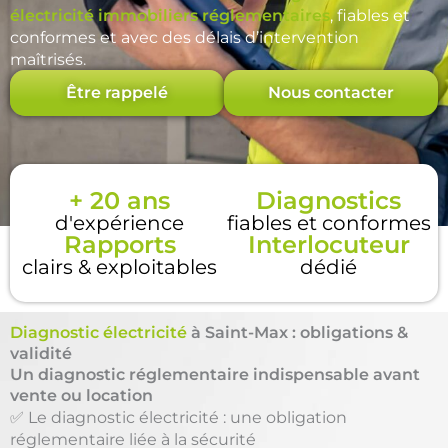
électricité immobiliers réglementaires
, fiables et
conformes et avec des délais d’intervention
maîtrisés.
Être rappelé
Nous contacter
+ 20 ans
Diagnostics
d'expérience
fiables et conformes
Rapports
Interlocuteur
clairs & exploitables
dédié
Diagnostic électricité
à Saint-Max : obligations &
validité
Un diagnostic réglementaire indispensable avant
vente ou location
✅ Le diagnostic électricité : une obligation
réglementaire liée à la sécurité