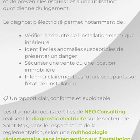
et de prévenir les risques liés à une utilisation
quotidienne du logement.
Le diagnostic électricité permet notamment de :
Vérifier la sécurité de l’installation électrique
intérieure
Identifier les anomalies susceptibles de
présenter un danger
Sécuriser une vente ou une location
immobilière
Informer clairement les futurs occupants sur
l’état de l’installation
📋 Un rapport clair, conforme et exploitable
Les diagnostiqueurs certifiés de
NEO Consulting
réalisent le
diagnostic électricité
sur le secteur de
Saint-Max, dans le respect strict de la
réglementation, selon une
méthodologie
réglementaire
,
sans intervention sur l’installation
.