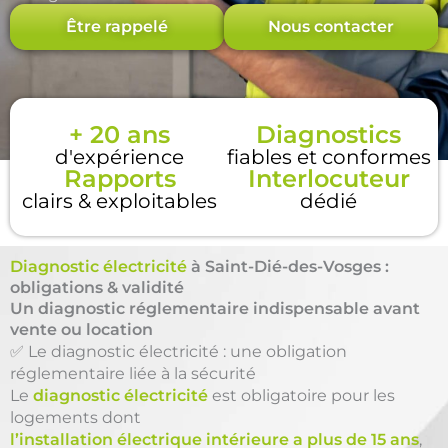
Être rappelé
Nous contacter
+ 20 ans
Diagnostics
d'expérience
fiables et conformes
Rapports
Interlocuteur
clairs & exploitables
dédié
Diagnostic électricité
à Saint-Dié-des-Vosges :
obligations & validité
Un diagnostic réglementaire indispensable avant
vente ou location
✅ Le diagnostic électricité : une obligation
réglementaire liée à la sécurité
Le
diagnostic électricité
est obligatoire pour les
logements dont
l’installation électrique intérieure a plus de 15 ans
,