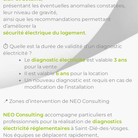
présentant les éventuelles anomalies constatées,
leur niveau de gravité,
ainsi que les recommandations permettant
d’améliorer la
sécurité électrique du logement
.
⏱️ Quelle est la durée de validité d’un diagnostic
électricité ?
Le
diagnostic électricité
est valable
3 ans
pour la vente
Il est valable
6 ans
pour la location
Un nouveau diagnostic est requis en cas de
modification de l’installation
📍 Zones d’intervention de NEO Consulting
NEO Consulting
accompagne particuliers et
professionnels pour la réalisation de
diagnostics
électricité réglementaires
à Saint-Dié-des-Vosges.
Nos équipes se déplacent rapidement,