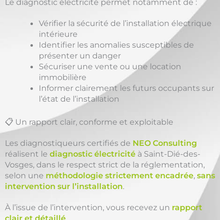
Le diagnostic électricité permet notamment de :
Vérifier la sécurité de l’installation électrique
intérieure
Identifier les anomalies susceptibles de
présenter un danger
Sécuriser une vente ou une location
immobilière
Informer clairement les futurs occupants sur
l’état de l’installation
📋 Un rapport clair, conforme et exploitable
Les diagnostiqueurs certifiés de
NEO Consulting
réalisent le
diagnostic électricité
à Saint-Dié-des-
Vosges, dans le respect strict de la réglementation,
selon une
méthodologie strictement encadrée
,
sans
intervention sur l’installation
.
À l’issue de l’intervention, vous recevez un
rapport
clair et détaillé
,