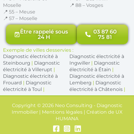
Moselle
📍 88 – Vosges
📍 55 – Meuse
📍 57 – Moselle
Être rappelé sous
03 87 60
24 H
75 81
Exemple de villes desservies :
Diagnostic électricité à
Diagnostic électricité à
Steinbourg
|
Diagnostic
Ingwiller
|
Diagnostic
électricité à Villerupt
|
électricité à Étain
|
Diagnostic électricité à
Diagnostic électricité à
Frouard
|
Diagnostic
Lemberg
|
Diagnostic
électricité à Toul
|
électricité à Châtenois
|
Copyright © 2026 Neo Consulting - Diagnostic
Immobilier | Mentions légales | Création de
UX
HUMANA