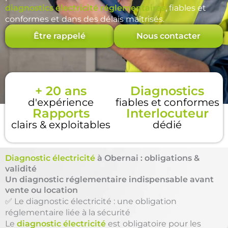
diagnostics électricité réglementaires
, fiables et
conformes et dans des délais maîtrisés.
Être rappelé
Nous contacter
+ 20 ans
Diagnostics
d'expérience
fiables et conformes
Rapports
Interlocuteur
clairs & exploitables
dédié
Diagnostic électricité
à Obernai : obligations &
validité
Un diagnostic réglementaire indispensable avant
vente ou location
✅ Le diagnostic électricité : une obligation
réglementaire liée à la sécurité
Le
diagnostic électricité
est obligatoire pour les