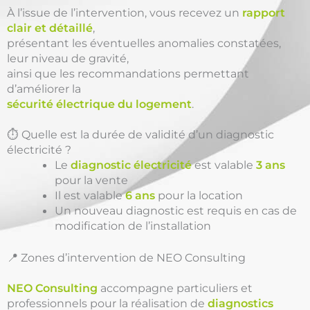
À l’issue de l’intervention, vous recevez un
rapport
clair et détaillé
,
présentant les éventuelles anomalies constatées,
leur niveau de gravité,
ainsi que les recommandations permettant
d’améliorer la
sécurité électrique du logement
.
⏱️ Quelle est la durée de validité d’un diagnostic
électricité ?
Le
diagnostic électricité
est valable
3 ans
pour la vente
Il est valable
6 ans
pour la location
Un nouveau diagnostic est requis en cas de
modification de l’installation
📍 Zones d’intervention de NEO Consulting
NEO Consulting
accompagne particuliers et
professionnels pour la réalisation de
diagnostics