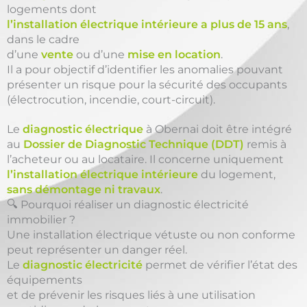
logements dont
l’installation électrique intérieure a plus de 15 ans
,
dans le cadre
d’une
vente
ou d’une
mise en location
.
Il a pour objectif d’identifier les anomalies pouvant
présenter un risque pour la sécurité des occupants
(électrocution, incendie, court-circuit).
Le
diagnostic électrique
à Obernai doit être intégré
au
Dossier de Diagnostic Technique (DDT)
remis à
l’acheteur ou au locataire. Il concerne uniquement
l’installation électrique intérieure
du logement,
sans démontage ni travaux
.
🔍 Pourquoi réaliser un diagnostic électricité
immobilier ?
Une installation électrique vétuste ou non conforme
peut représenter un danger réel.
Le
diagnostic électricité
permet de vérifier l’état des
équipements
et de prévenir les risques liés à une utilisation