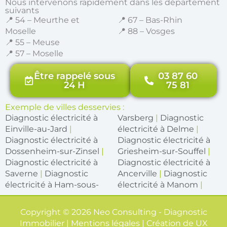
Nous intervenons rapidement dans les département
suivants
📍 54 – Meurthe et
📍 67 – Bas-Rhin
Moselle
📍 88 – Vosges
📍 55 – Meuse
📍 57 – Moselle
Être rappelé sous
03 87 60
24 H
75 81
Exemple de villes desservies :
Diagnostic électricité à
Varsberg
|
Diagnostic
Einville-au-Jard
|
électricité à Delme
|
Diagnostic électricité à
Diagnostic électricité à
Dossenheim-sur-Zinsel
|
Griesheim-sur-Souffel
|
Diagnostic électricité à
Diagnostic électricité à
Saverne
|
Diagnostic
Ancerville
|
Diagnostic
électricité à Ham-sous-
électricité à Manom
|
Copyright © 2026 Neo Consulting - Diagnostic
Immobilier | Mentions légales | Création de
UX