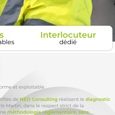
s
Interlocuteur
tables
dédié
forme et exploitable
tifiés de
NEO Consulting
réalisent le
diagnostic
t-Martin, dans le respect strict de la
une
méthodologie réglementaire
,
sans