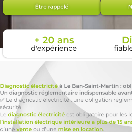
Être rappelé
N
+ 20 ans
Di
d'expérience
fiabl
Diagnostic électricité
à Le Ban-Saint-Martin : obl
Un diagnostic réglementaire indispensable avant
✅ Le diagnostic électricité : une obligation réglem
sécurité
Le
diagnostic électricité
est obligatoire pour les
l’installation électrique intérieure a plus de 15 an
d’une
vente
ou d’une
mise en location
.