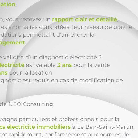
lation
.
ion, vous recevez un
rapport clair et détaillé
,
les anomalies constatées, leur niveau de gravité,
dations permettant d’améliorer la
 logement
.
 validité d’un diagnostic électricité ?
lectricité
est valable
3 ans
pour la vente
ans
pour la location
nostic est requis en cas de modification de
n de NEO Consulting
gne particuliers et professionnels pour la
cs électricité immobiliers
à Le Ban-Saint-Martin.
nent rapidement, conformément aux normes de