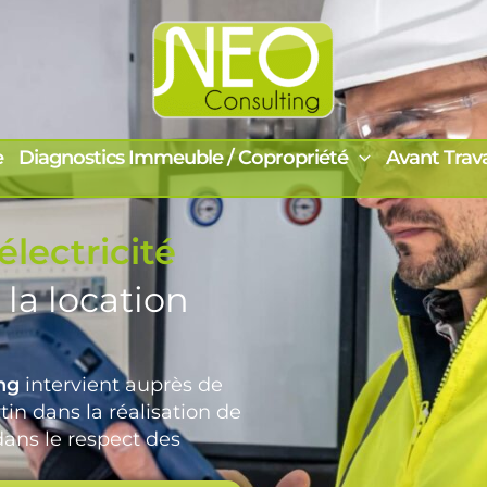
e
Diagnostics Immeuble / Copropriété
Avant Trav
électricité
 la location
ng
intervient auprès de
tin dans la réalisation de
 dans le respect des