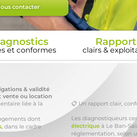
ous contacter
agnostics
Rapport
es et conformes
clairs & exploi
igations & validité
 vente ou location
entaire liée à la
📋 Un rapport clair, con
Les diagnostiqueurs cer
 logements dont
électrique
à Le Ban-Sain
s
, dans le cadre
réglementation, selon 