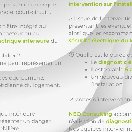
intervention sur l’instal
nt présenter un risque
ndie, court-circuit).
À l’issue de l’intervent
présentant les éventuel
it être intégré au
ainsi que les recomman
’acheteur ou au
sécurité électrique du
lectrique intérieure
du
⏱️ Quelle est la durée de
bilier ?
Le
diagnostic é
rme peut représenter un
Il est valable
6 
Un nouveau diag
t des équipements
l’installation
quotidienne du logement.
📍 Zones d’interventio
ique intérieure
NEO Consulting
accompa
présenter un danger
réalisation de
diagnosti
bilière
Nos équipes intervien