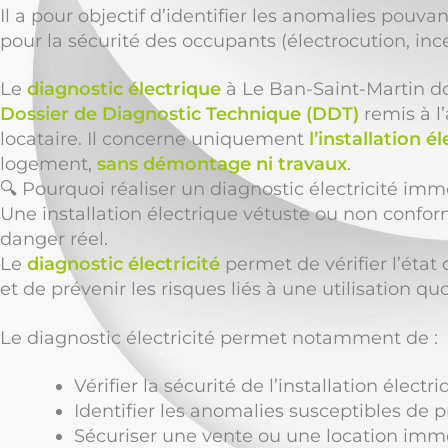
Il a pour objectif d’identifier les anomalies pouva
pour la sécurité des occupants (électrocution, ince
Le
diagnostic électrique
à Le Ban-Saint-Martin do
Dossier de Diagnostic Technique (DDT)
remis à l
locataire. Il concerne uniquement
l’installation é
logement,
sans démontage ni travaux
.
🔍 Pourquoi réaliser un diagnostic électricité immo
Une installation électrique vétuste ou non confo
danger réel.
Le
diagnostic électricité
permet de vérifier l’éta
et de prévenir les risques liés à une utilisation 
Le diagnostic électricité permet notamment de :
Vérifier la sécurité de l’installation électr
Identifier les anomalies susceptibles de 
Sécuriser une vente ou une location immo