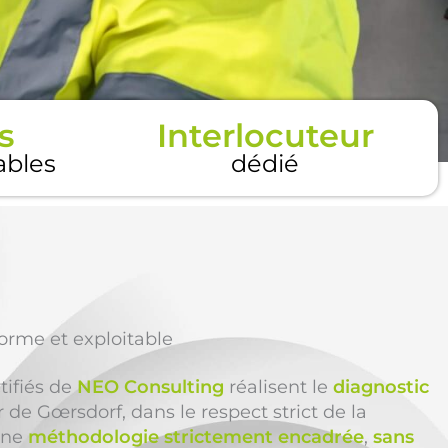
s
Interlocuteur
tables
dédié
forme et exploitable
tifiés de
NEO Consulting
réalisent le
diagnostic
r de Gœrsdorf, dans le respect strict de la
une
méthodologie strictement encadrée
,
sans