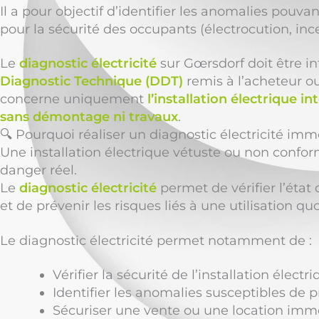
Il a pour objectif d’identifier les anomalies pouva
pour la sécurité des occupants (électrocution, ince
Le
diagnostic électricité
sur Gœrsdorf doit être i
Diagnostic Technique (DDT)
remis à l’acheteur ou 
concerne uniquement
l’installation électrique in
sans démontage ni travaux
.
🔍 Pourquoi réaliser un diagnostic électricité immo
Une installation électrique vétuste ou non confo
danger réel.
Le
diagnostic électricité
permet de vérifier l’éta
et de prévenir les risques liés à une utilisation 
Le diagnostic électricité permet notamment de :
Vérifier la sécurité de l’installation électr
Identifier les anomalies susceptibles de 
Sécuriser une vente ou une location immo