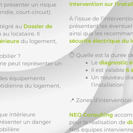
intervention sur l’instal
nt présenter un risque
ndie, court-circuit).
À l’issue de l’intervent
présentant les éventuel
ntégré au
Dossier de
ainsi que les recomman
au locataire. Il
sécurité électrique du
térieure
du logement,
⏱️ Quelle est la durée de
bilier ?
Le
diagnostic é
rme peut représenter un
Il est valable
6 
Un nouveau diag
t des équipements
l’installation
quotidienne du logement.
📍 Zones d’interventio
ique intérieure
NEO Consulting
accompa
présenter un danger
pour la réalisation de
di
bilière
Nos équipes intervien