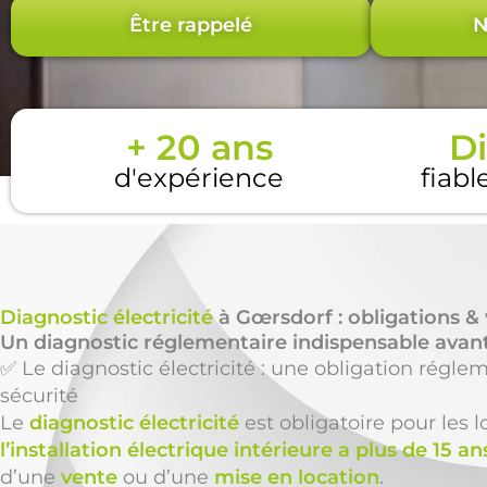
Être rappelé
N
+ 20 ans
Di
d'expérience
fiabl
Diagnostic électricité
à Gœrsdorf : obligations & 
Un diagnostic réglementaire indispensable avant
✅ Le diagnostic électricité : une obligation réglem
sécurité
Le
diagnostic électricité
est obligatoire pour les
l’installation électrique intérieure a plus de 15 an
d’une
vente
ou d’une
mise en location
.