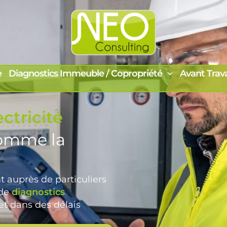
e
Diagnostics Immeuble / Copropriété
Avant Trav
ctricité
comme la
t auprès de particuliers
 de
diagnostics
 et dans des délais