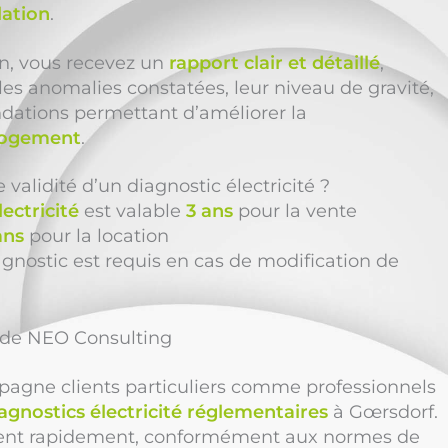
lation
.
ion, vous recevez un
rapport clair et détaillé
,
les anomalies constatées, leur niveau de gravité,
dations permettant d’améliorer la
 logement
.
 validité d’un diagnostic électricité ?
lectricité
est valable
3 ans
pour la vente
ans
pour la location
nostic est requis en cas de modification de
n de NEO Consulting
gne clients particuliers comme professionnels
agnostics électricité réglementaires
à Gœrsdorf.
nent rapidement, conformément aux normes de