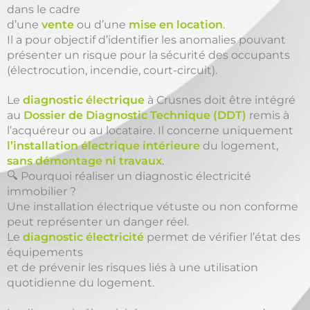
dans le cadre
d’une
vente
ou d’une
mise en location
.
Il a pour objectif d’identifier les anomalies pouvant
présenter un risque pour la sécurité des occupants
(électrocution, incendie, court-circuit).
Le
diagnostic électrique
à Crusnes doit être intégré
au
Dossier de Diagnostic Technique (DDT)
remis à
l’acquéreur ou au locataire. Il concerne uniquement
l’installation électrique intérieure
du logement,
sans démontage ni travaux
.
🔍 Pourquoi réaliser un diagnostic électricité
immobilier ?
Une installation électrique vétuste ou non conforme
peut représenter un danger réel.
Le
diagnostic électricité
permet de vérifier l’état des
équipements
et de prévenir les risques liés à une utilisation
quotidienne du logement.