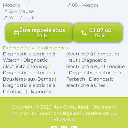
Moselle
📍 88 – Vosges
📍 55 – Meuse
📍 57 – Moselle
Être rappelé sous
03 87 60
24 H
75 81
Exemple de villes desservies :
Diagnostic électricité à
électricité à Hombourg-
Wœrth
|
Diagnostic
Haut
|
Diagnostic
électricité à Réding
|
électricité à Buhl-Lorraine
Diagnostic électricité à
|
Diagnostic électricité à
Bouxières-aux-Dames
|
Forbach
|
Diagnostic
Diagnostic électricité à
électricité à Gries
|
Lembach
|
Diagnostic
Copyright © 2026 Neo Consulting - Diagnostic
Immobilier | Mentions légales | Création de
UX
HUMANA