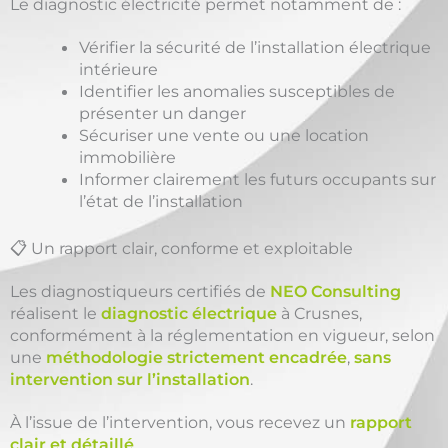
Le diagnostic électricité permet notamment de :
Vérifier la sécurité de l’installation électrique
intérieure
Identifier les anomalies susceptibles de
présenter un danger
Sécuriser une vente ou une location
immobilière
Informer clairement les futurs occupants sur
l’état de l’installation
📋 Un rapport clair, conforme et exploitable
Les diagnostiqueurs certifiés de
NEO Consulting
réalisent le
diagnostic électrique
à Crusnes,
conformément à la réglementation en vigueur, selon
une
méthodologie strictement encadrée
,
sans
intervention sur l’installation
.
À l’issue de l’intervention, vous recevez un
rapport
clair et détaillé
,