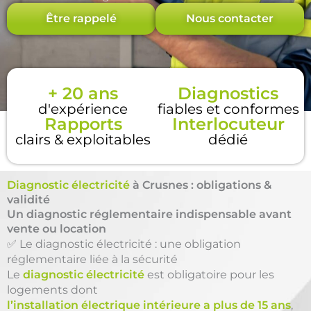
Être rappelé
Nous contacter
+ 20 ans
Diagnostics
d'expérience
fiables et conformes
Rapports
Interlocuteur
clairs & exploitables
dédié
Diagnostic électricité
à Crusnes : obligations &
validité
Un diagnostic réglementaire indispensable avant
vente ou location
✅ Le diagnostic électricité : une obligation
réglementaire liée à la sécurité
Le
diagnostic électricité
est obligatoire pour les
logements dont
l’installation électrique intérieure a plus de 15 ans
,