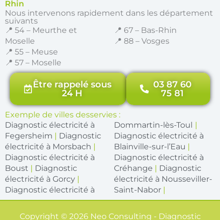
Rhin
Nous intervenons rapidement dans les département
suivants
📍 54 – Meurthe et
📍 67 – Bas-Rhin
Moselle
📍 88 – Vosges
📍 55 – Meuse
📍 57 – Moselle
Être rappelé sous
03 87 60
24 H
75 81
Exemple de villes desservies :
Diagnostic électricité à
Dommartin-lès-Toul
|
Fegersheim
|
Diagnostic
Diagnostic électricité à
électricité à Morsbach
|
Blainville-sur-l’Eau
|
Diagnostic électricité à
Diagnostic électricité à
Boust
|
Diagnostic
Créhange
|
Diagnostic
électricité à Gorcy
|
électricité à Nousseviller-
Diagnostic électricité à
Saint-Nabor
|
Copyright © 2026 Neo Consulting - Diagnostic