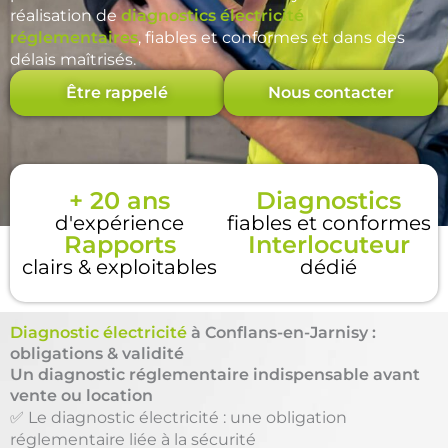
réalisation de
diagnostics électricité
réglementaires
, fiables et conformes et dans des
délais maîtrisés.
Être rappelé
Nous contacter
+ 20 ans
Diagnostics
d'expérience
fiables et conformes
Rapports
Interlocuteur
clairs & exploitables
dédié
Diagnostic électricité
à Conflans-en-Jarnisy :
obligations & validité
Un diagnostic réglementaire indispensable avant
vente ou location
✅ Le diagnostic électricité : une obligation
réglementaire liée à la sécurité