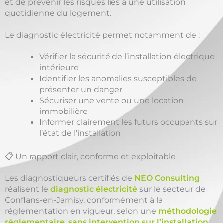
et de prévenir les risques liés à une utilisation
quotidienne du logement.
Le diagnostic électricité permet notamment de :
Vérifier la sécurité de l’installation électrique
intérieure
Identifier les anomalies susceptibles de
présenter un danger
Sécuriser une vente ou une location
immobilière
Informer clairement les futurs occupants sur
l’état de l’installation
📋 Un rapport clair, conforme et exploitable
Les diagnostiqueurs certifiés de
NEO Consulting
réalisent le
diagnostic électricité
sur le secteur de
Conflans-en-Jarnisy, conformément à la
réglementation en vigueur, selon une
méthodologie
réglementaire
,
sans intervention sur l’installation
.