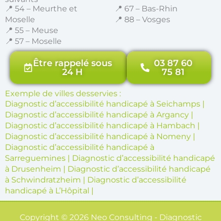
📍 54 – Meurthe et
📍 67 – Bas-Rhin
Moselle
📍 88 – Vosges
📍 55 – Meuse
📍 57 – Moselle
Être rappelé sous
03 87 60
24 H
75 81
Exemple de villes desservies :
Diagnostic d’accessibilité handicapé à Seichamps
|
Diagnostic d’accessibilité handicapé à Argancy
|
Diagnostic d’accessibilité handicapé à Hambach
|
Diagnostic d’accessibilité handicapé à Nomeny
|
Diagnostic d’accessibilité handicapé à
Sarreguemines
|
Diagnostic d’accessibilité handicapé
à Drusenheim
|
Diagnostic d’accessibilité handicapé
à Schwindratzheim
|
Diagnostic d’accessibilité
handicapé à L’Hôpital
|
Copyright © 2026 Neo Consulting - Diagnostic