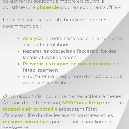
de définir les solutions à mettre en œuvre. Il
constitue une
phase clé
pour les exploitants d’ERP.
Le diagnostic accessibilité handicapé permet
notamment de :
Analyser
la conformité des cheminements,
accès et circulations
Repérer les obstacles à l’accessibilité des
locaux et équipements
Prévenir les risques de non-conformité
de
l’établissement
Structurer un programme de travaux ou un
agenda d’accessibilité
📋 Un rapport clair pour orienter les actions à mener
À l’issue de l’intervention,
NEO Consulting
remet un
rapport clair et détaillé
présentant l’état
d’accessibilité du site, les écarts constatés et les
mesures correctives
permettant d’améliorer la
conformité.