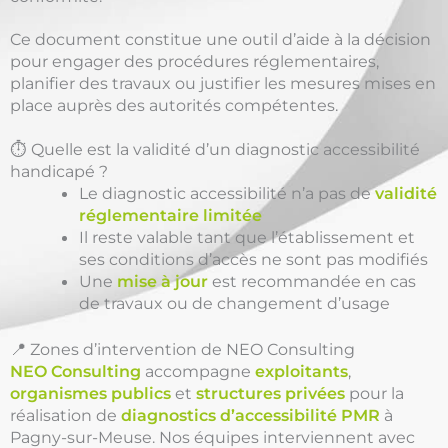
Ce document constitue une outil d’aide à la décision
pour engager des procédures réglementaires,
planifier des travaux ou justifier les mesures mises en
place auprès des autorités compétentes.
⏱️ Quelle est la validité d’un diagnostic accessibilité
handicapé ?
Le diagnostic accessibilité n’a pas de
validité
réglementaire limitée
Il reste valable tant que l’établissement et
ses conditions d’accès ne sont pas modifiés
Une
mise à jour
est recommandée en cas
de travaux ou de changement d’usage
📍 Zones d’intervention de NEO Consulting
NEO Consulting
accompagne
exploitants
,
organismes publics
et
structures privées
pour la
réalisation de
diagnostics d’accessibilité PMR
à
Pagny-sur-Meuse. Nos équipes interviennent avec