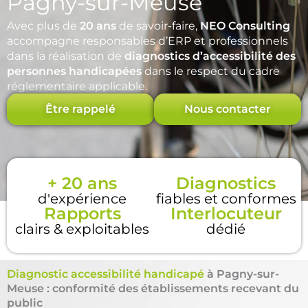
Pagny-sur-Meuse
Avec plus de
20 ans
de savoir-faire,
NEO Consulting
accompagne responsables d’ERP et professionnels
dans la réalisation de
diagnostics d’accessibilité des
personnes handicapées
dans le respect du cadre
réglementaire applicable.
Être rappelé
Nous contacter
+ 20 ans
Diagnostics
d'expérience
fiables et conformes
Rapports
Interlocuteur
clairs & exploitables
dédié
Diagnostic accessibilité handicapé
à Pagny-sur-
Meuse : conformité des établissements recevant du
public