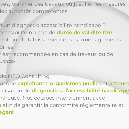
s, planifier des travaux ou justifier les mesures
des autorités compétentes.
é d’un diagnostic accessibilité handicapé ?
ccessibilité n’a pas de
durée de validité fixe
e tant que l’établissement et ses aménagements
ifiés
r
est recommandée en cas de travaux ou de
usage
n de NEO Consulting
pagne
exploitants
,
organismes publics
et
acteurs
éalisation de
diagnostics d’accessibilité handicapé
enhouse. Nos équipes interviennent avec
e
afin de garantir la conformité réglementaire et
sagers
.