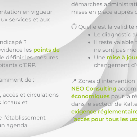
démarches administrative
mentation en vigueur
mises en place auprès 
ux services et aux
⏱️ Quelle est la validit
Le diagnostic a
andicapé ?
Il reste valabl
évidence les
points de
ne sont pas mod
 de définir les mesures
Une
mise à jou
oitants d’ERP.
changement d’
tamment de :
📍 Zones d’interventio
NEO Consulting
accom
accès et circulations
économiques
pour la r
s locaux et
dans le secteur de Kalt
exigence réglementair
 l’établissement
l’
accès pour tous les u
 un agenda