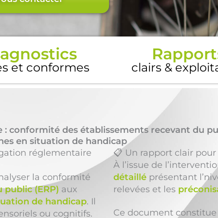
agnostics
Rapport
es et conformes
clairs & exploi
 : conformité des établissements recevant du pu
nnes en situation de handicap
igation réglementaire
📋 Un rapport clair pour
À l’issue de l’interventi
alyser la conformité
détaillé
présentant l’niv
 public (ERP)
aux
relevées et les
préconis
ituation de handicap
. Il
Ce document constitue 
soriels ou cognitifs.