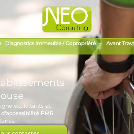
e
Diagnostics Immeuble / Copropriété
Avant Trav
tablissements
house
ne exploitants et
 d’accessibilité PMR
aires.
ous contacter