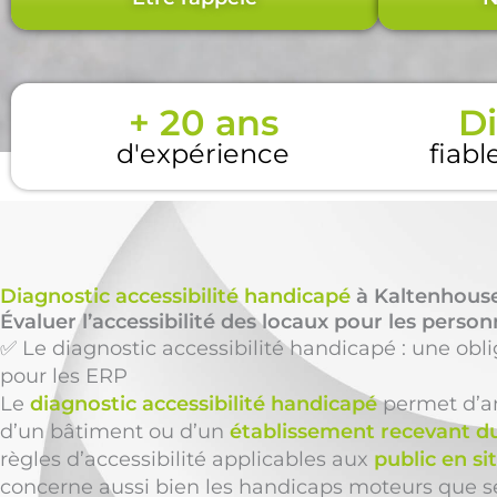
+ 20 ans
Di
d'expérience
fiabl
Diagnostic accessibilité handicapé
à Kaltenhouse
Évaluer l’accessibilité des locaux pour les perso
✅ Le diagnostic accessibilité handicapé : une obl
pour les ERP
Le
diagnostic accessibilité handicapé
permet d’an
d’un bâtiment ou d’un
établissement recevant du
règles d’accessibilité applicables aux
public en s
concerne aussi bien les handicaps moteurs que sen