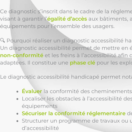
Ce diagnostic s’inscrit dans le cadre de la régle
visant à garantir l’
égalité d’accès
aux bâtiments, a
équipements pour l’ensemble des usagers.
🔍 Pourquoi réaliser un diagnostic accessibilité h
Un diagnostic accessibilité permet de mettre en 
non-conformité
et les freins à l’accessibilité afin
adaptées. Il constitue une
phase clé
pour les expl
Le diagnostic accessibilité handicapé permet no
Évaluer
la conformité des cheminements, 
Localiser les obstacles à l’accessibilité de
équipements
Sécuriser la conformité réglementaire
de
Structurer un programme de travaux ou
d’accessibilité