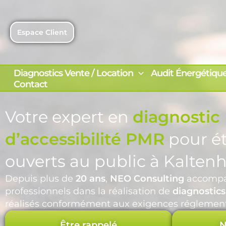
Aller
au
contenu
Espace Client
Diagnostics Vente / Location
Audit Énergétiqu
Contact
Votre expert en
diagnostic
d’accessibilité PMR
pour é
ouverts au public à Kalten
Depuis plus de
20 ans
,
NEO Consulting
accompag
professionnels dans la réalisation de
diagnostics
réalisés conformément aux exigences réglement
Être rappelé
N