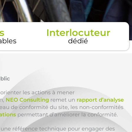
s
Interlocuteur
tables
dédié
blic
 orienter les actions à mener
on,
NEO Consulting
remet un
rapport d’analyse
eau de conformité du site, les non-conformités
ations
permettant d’améliorer la conformité.
une référence technique pour engager des