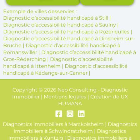
Exemple de villes desservies :
Diagnostic d’accessibilité handicapé à Still
|
Diagnostic d’accessibilité handicapé à Saulny
|
Diagnostic d’accessibilité handicapé à Rozérieulles
|
Diagnostic d’accessibilité handicapé à Dinsheim-sur-
Bruche
|
Diagnostic d’accessibilité handicapé à
Romanswiller
|
Diagnostic d’accessibilité handicapé à
Gros-Réderching
|
Diagnostic d’accessibilité
handicapé à Ittenheim
|
Diagnostic d’accessibilité
handicapé à Kédange-sur-Canner
|
Copyright © 2026 Neo Consulting - Diagnostic
Immobilier | Mentions légales | Création de
UX
HUMANA
Diagnostics immobiliers à Marckolsheim
|
Diagnostics
immobiliers à Schwindratzheim
|
Diagnostics
immobiliers à Kuntzig
|
Diagnostics immobiliers à