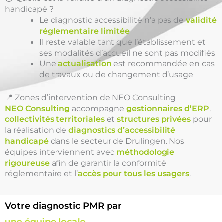
handicapé ?
Le diagnostic accessibilité n’a pas de
validité
réglementaire limitée
Il reste valable tant que l’établissement et
ses modalités d’accueil ne sont pas modifiés
Une
actualisation
est recommandée en cas
de travaux ou de changement d’usage
📍 Zones d’intervention de NEO Consulting
NEO Consulting
accompagne
gestionnaires d’ERP
,
collectivités territoriales
et
structures privées
pour
la réalisation de
diagnostics d’accessibilité
handicapé
dans le secteur de Drulingen. Nos
équipes interviennent avec
méthodologie
rigoureuse
afin de garantir la conformité
réglementaire et l’
accès pour tous les usagers
.
Votre diagnostic PMR par
une équipe locale