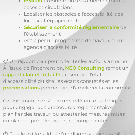
Évaluer
la conformité des cheminements,
accès et circulations
Localiser les obstacles à l’accessibilité des
locaux et équipements
Sécuriser la conformité réglementaire
de
l’établissement
Anticiper un programme de travaux ou un
agenda d’accessibilité
📋 Un rapport clair pour orienter les actions à mener
À l’issue de l’intervention,
NEO Consulting
remet un
rapport clair et détaillé
présentant l’état
d’accessibilité du site, les écarts constatés et les
préconisations
permettant d’améliorer la conformité.
Ce document constitue une référence technique
pour engager des procédures réglementaires,
planifier des travaux ou attester les mesures mises
en place auprès des autorités compétentes.
⏱️ Quelle est la validité d’un diagnostic accessibilité