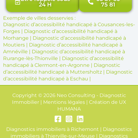
24 H
75 81
Exemple de villes desservies :
Diagnostic d’accessibilité handicapé à Cousances-les-
Forges
|
Diagnostic d’accessibilité handicapé à
Morhange
|
Diagnostic d’accessibilité handicapé à
Moutiers
|
Diagnostic d’accessibilité handicapé à
Amnéville
|
Diagnostic d’accessibilité handicapé à
Rurange-lès-Thionville
|
Diagnostic d’accessibilité
handicapé à Clermont-en-Argonne
|
Diagnostic
d’accessibilité handicapé à Muttersholtz
|
Diagnostic
d’accessibilité handicapé à Eschau
|
Copyright © 2026 Neo Consulting - Diagnostic
Immobilier | Mentions légales | Création de
UX
HUMANA
Diagnostics immobiliers à Richemont
|
Diagnostics
immobiliers à Thierville-sur-Meuse
|
Diagnostics