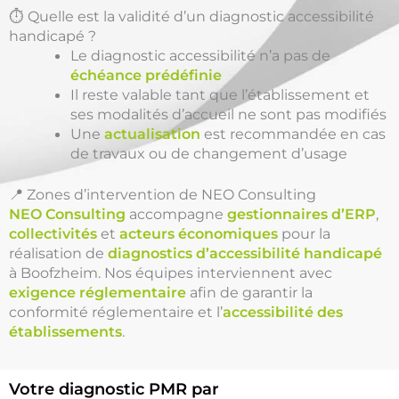
⏱️ Quelle est la validité d’un diagnostic accessibilité
handicapé ?
Le diagnostic accessibilité n’a pas de
échéance prédéfinie
Il reste valable tant que l’établissement et
ses modalités d’accueil ne sont pas modifiés
Une
actualisation
est recommandée en cas
de travaux ou de changement d’usage
📍 Zones d’intervention de NEO Consulting
NEO Consulting
accompagne
gestionnaires d’ERP
,
collectivités
et
acteurs économiques
pour la
réalisation de
diagnostics d’accessibilité handicapé
à Boofzheim. Nos équipes interviennent avec
exigence réglementaire
afin de garantir la
conformité réglementaire et l’
accessibilité des
établissements
.
Votre diagnostic PMR par