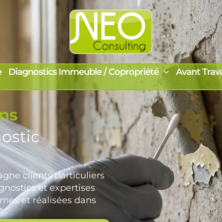
e
Diagnostics Immeuble / Copropriété
Avant Trav
ons
ostic
ne clients particuliers
gnostics et expertises
mes et réalisées dans