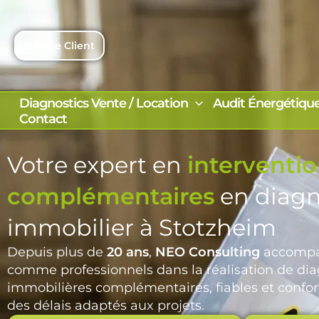
Aller
au
contenu
Espace Client
Diagnostics Vente / Location
Audit Énergétiqu
Contact
Votre expert en
interventi
complémentaires
en diagn
immobilier à Stotzheim
Depuis plus de
20 ans
,
NEO Consulting
accompag
comme professionnels dans la réalisation de dia
immobilières complémentaires, fiables et confor
des délais adaptés aux projets.