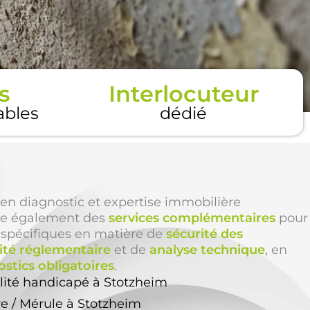
s
Interlocuteur
tables
dédié
en diagnostic et expertise immobilière
e également des
services complémentaires
pour
 spécifiques en matière de
sécurité des
té réglementaire
et de
analyse technique
, en
stics obligatoires
.
lité handicapé à Stotzheim
re / Mérule à Stotzheim