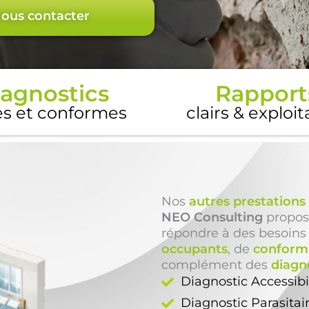
ous contacter
agnostics
Rapport
es et conformes
clairs & exploi
Nos
autres prestations
NEO Consulting
propos
répondre à des besoins
occupants
, de
conformi
complément des
diagno
Diagnostic Accessibi
Diagnostic Parasitai