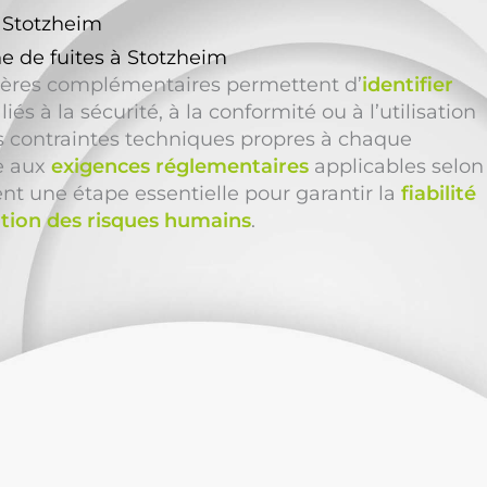
à Stotzheim
e de fuites à Stotzheim
ières complémentaires permettent d’
identifier
liés à la sécurité, à la conformité ou à l’utilisation
es contraintes techniques propres à chaque
re aux
exigences réglementaires
applicables selon
uent une étape essentielle pour garantir la
fiabilité
tion des risques humains
.