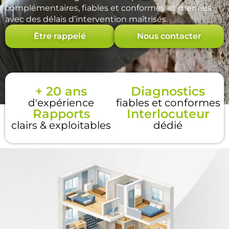
complémentaires, fiables et conformes et menées
avec des délais d’intervention maîtrisés.
Être rappelé
Nous contacter
+ 20 ans
Diagnostics
d'expérience
fiables et conformes
Rapports
Interlocuteur
clairs & exploitables
dédié