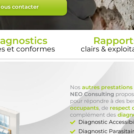
ous contacter
agnostics
Rapport
es et conformes
clairs & exploi
Nos
autres prestations
NEO Consulting
propos
pour répondre à des be
occupants
, de
respect 
complément des
diagn
Diagnostic Accessib
Diagnostic Parasitai