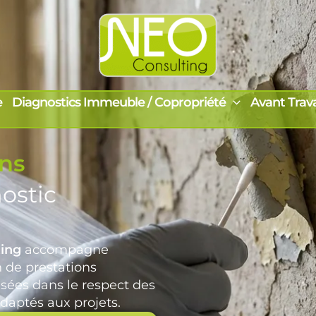
e
Diagnostics Immeuble / Copropriété
Avant Trav
ons
ostic
ing
accompagne
n de prestations
sées dans le respect des
daptés aux projets.