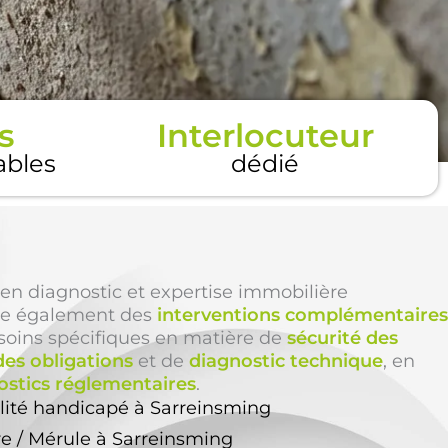
s
Interlocuteur
tables
dédié
en diagnostic et expertise immobilière
e également des
interventions complémentaires
soins spécifiques en matière de
sécurité des
des obligations
et de
diagnostic technique
, en
ostics réglementaires
.
ilité handicapé à Sarreinsming
re / Mérule à Sarreinsming