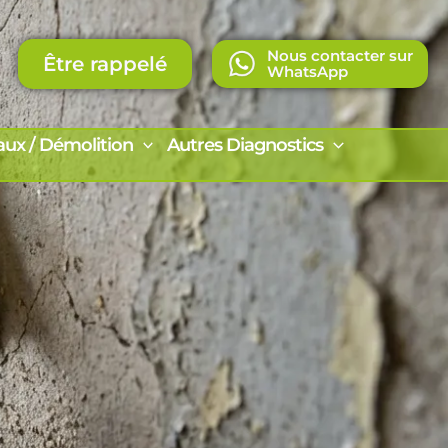
Nous contacter sur
Être rappelé
WhatsApp
aux / Démolition
Autres Diagnostics