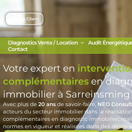
Aller
au
contenu
Espace Client
Diagnostics Vente / Location
Audit Énergétiqu
Contact
Votre expert en
interventi
complémentaires
en diagn
immobilier à Sarreinsming
Avec plus de
20 ans
de savoir-faire,
NEO Consult
acteurs du secteur immobilier dans la réalisatio
complémentaires en diagnostic immobilier, réali
normes en vigueur et réalisées dans des délais a