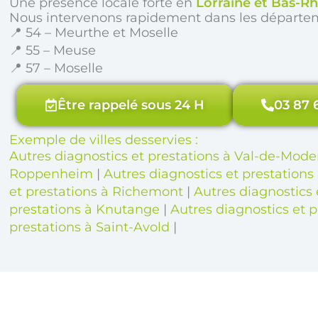
Une présence locale forte en
Lorraine et Bas-Rh
Nous intervenons rapidement dans les départe
📍 54 – Meurthe et Moselle
📍 55 – Meuse
📍 57 – Moselle
Être rappelé sous 24 H
03 87 
Exemple de villes desservies :
Autres diagnostics et prestations à Val-de-Mode
Roppenheim
|
Autres diagnostics et prestatio
et prestations à Richemont
|
Autres diagnostics 
prestations à Knutange
|
Autres diagnostics et p
prestations à Saint-Avold
|